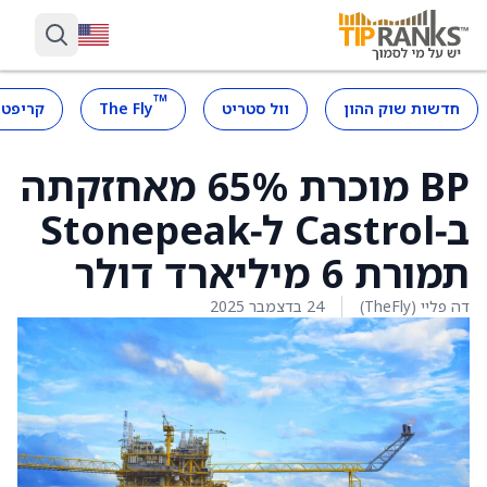
™
חדשות שוק ההון
וול סטריט
The Fly
קריפטו
BP מוכרת 65% מאחזקתה
ב‑Castrol ל‑Stonepeak
תמורת 6 מיליארד דולר
דה פליי (TheFly)
24 בדצמבר 2025