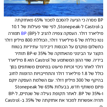
BP מסרה כי הגיעה להסכם למכור 65% מאחזקתה
ב‑Castrol ל‑Stonepeak, לפי שווי פעילות של 10.1
מיליארד דולר. העסקה צפויה להניב ל‑
BP
(BP) תמורה
נטו כוללת של 6 מיליארד דולר, הכוללת 800 מיליון דולר
כתשלום מוקדם על הכנסות דיבידנד עתידיות בטווח
הקצר עד הבינוני מהאחזקה של 35% ש‑BP תותיר
בידיה. שווי ההון המשתמע של Castrol הוא 8 מיליארד
דולר לאחר ניכוי זכויות מיעוט במיזמים משותפים בסך
כולל של 1.8 מיליארד דולר והתחייבויות הדומות לחוב
בהיקף של 300 מיליון דולר. עם השלמת העסקה יוקם
מיזם משותף חדש, בבעלות 65% של Stonepeak
ו‑35% של BP. לאחר תקופת נעילה של שנתיים, ל‑BP
תהיה אפשרות למכור את אחזקתה של 35% ב‑Castrol.
():