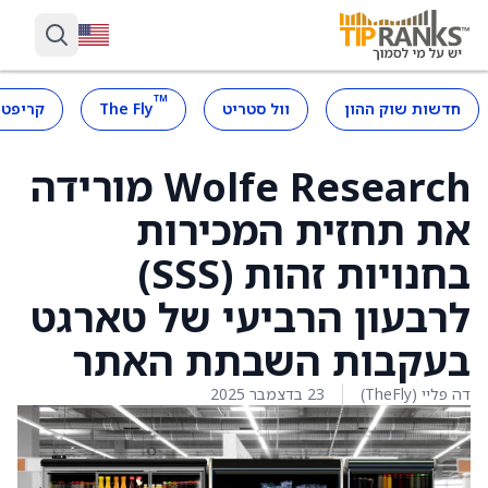
™
חדשות שוק ההון
וול סטריט
The Fly
קריפטו
Wolfe Research מורידה
את תחזית המכירות
בחנויות זהות (SSS)
לרבעון הרביעי של טארגט
בעקבות השבתת האתר
דה פליי (TheFly)
23 בדצמבר 2025