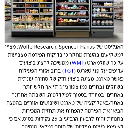
האנליסט של Wolfe Research, Spencer Hanus, מציין
למשקיעים בהערת מחקר כי בדיקות הפירמה מצביעות
על כך שוולמארט (
WMT
) ממשיכה להציג ביצועים
עדיפים על פני טארגט (
TGT
) ברוב אזורי הפעילות,
כאשר טארגט מציגה ביצוע חזק של סחורה עונתית
בשווקים נבחרים כמו צפון ניו ג'רזי אך חלש יותר
באחרים, במיוחד בסמוך לפילדלפיה. השבתה אחרונה
באתר/באפליקציה של טארגט ושיבושים אזוריים בהפצה
הביאו את הפירמה להפחית את תחזית המכירות
בחנויות זהות לרבעון הרביעי ב-25 נקודות בסיס, אם כי
לא נצפו בעיות מיידיות של חוסר במלאי, מוסיפה