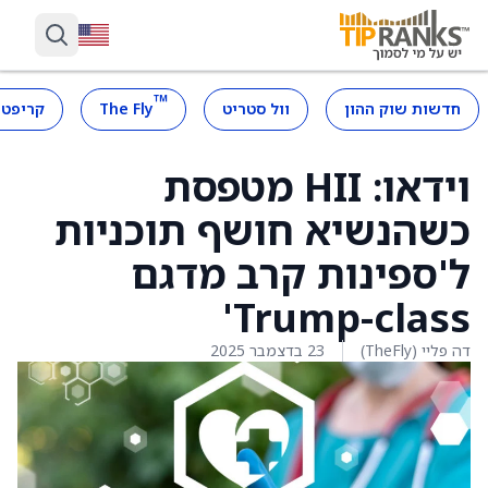
™
חדשות שוק ההון
וול סטריט
The Fly
קריפטו
וידאו: HII מטפסת
כשהנשיא חושף תוכניות
ל'ספינות קרב מדגם
Trump-class'
דה פליי (TheFly)
23 בדצמבר 2025