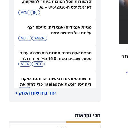
3 תעודות הסל הטובות ביותר להשקעה,
לפי אנליסט ה-AI – 8/6/2026
VYM
JNJ
מניית אנבידיה (אנבידיה) סיימה רצף
עליות של חמישה ימים
MSFT
AMZN
.
ספייס אקס תבנה תחנות כוח משלה עבור
הדיבידנד המיוחד
מפעל שבבים בשווי 16.8 מיליארד דולר
SPCX
INTC
חדשות מיזוגים ורכישות: אדוונסד מיקרו
דיווייסז רוכשת את Taalas כדי לחזק את
מהלך ה-AI inference שלה
AMD
עוד בחדשות השוק >
דוח של אייר בי.אן.בי: מניית Airbnb
מזנקת ב-12% לאחר העלאת התחזית
הכי נקראות
AIRBNB
ABNB