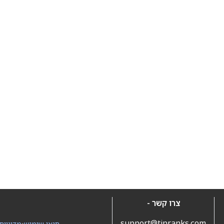
צרו קשר -
support@tipranks.com
תנאי שימוש
•
מדיניות