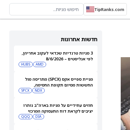
TipRanks.com
חדשות אחרונות
3 מניות טרנדיות שכדאי לעקוב אחריהן,
לפי אנליסטים – 8/6/2026
HUBS
AMD
מניית ספייס אקס (SPCX) מתריסה מול
החששות מסיום תקופת החסימה,
ומטפסת לאחר שחרור 911 מיליון מניות
NDX
SPCX
חוזים עתידיים על מניות בארה"ב נותרו
יציבים לקראת דוח התעסוקה המרכזי
QQQ
DIA