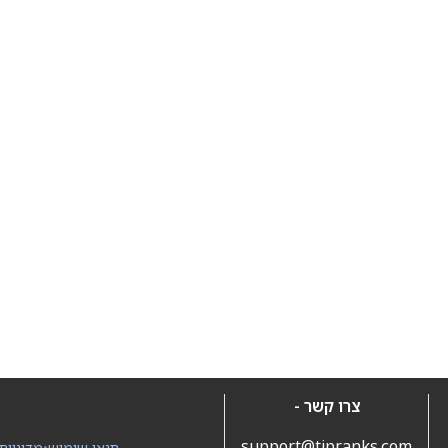
צרו קשר -
support@tipranks.com
תנאי שימוש
•
מדיניות