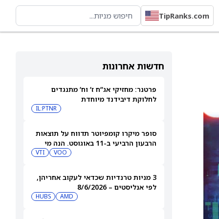
TipRanks.com
חדשות אחרונות
פרטנר: מחזיקי אג”ח ז’ וח’ מתנגדים
לחלוקת דיבידנד מיוחדת
IL:PTNR
סופר מיקרו קומפיוטר תדווח על תוצאות
הרבעון הרביעי ב-11 באוגוסט. הנה מי
מחזיק במניית SMCI
VOO
VTI
3 מניות טרנדיות שכדאי לעקוב אחריהן,
לפי אנליסטים – 8/6/2026
HUBS
AMD