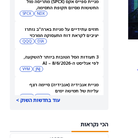
מניית ספייס אקס (SPCX) מתריסה מול
החששות מסיום תקופת החסימה,
ומטפסת לאחר שחרור 911 מיליון מניות
NDX
SPCX
חוזים עתידיים על מניות בארה"ב נותרו
יציבים לקראת דוח התעסוקה המרכזי
QQQ
DIA
3 תעודות הסל הטובות ביותר להשקעה,
לפי אנליסט ה-AI – 8/6/2026
VYM
JNJ
מניית אנבידיה (אנבידיה) סיימה רצף
עליות של חמישה ימים
MSFT
AMZN
עוד בחדשות השוק >
ספייס אקס תבנה תחנות כוח משלה עבור
מפעל שבבים בשווי 16.8 מיליארד דולר
הכי נקראות
SPCX
INTC