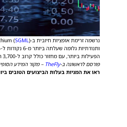
נרשמה זרימת אופציות חיובית ב‑Sigma Lithium (
SGML
הפעילות ביותר, עם מחזור כולל קרוב ל-3,700 חוזים בשני הסטרייקים האלה. יחס פוט/קול עומד על 0.10.
פורסם לראשונה ב-
TheFly
– מקור המידע הסופי 
ראו את המניות בעלות הביצועים הטובים ביותר היום ב-