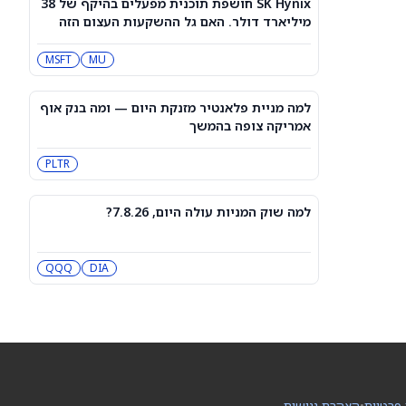
SK Hynix חושפת תוכנית מפעלים בהיקף של 38
3 תעודות הסל הטובות ביותר להשקעה,
מיליארד דולר. האם גל ההשקעות העצום הזה
לפי אנליסט ה-AI – 8/7/2026
יפגע במניית מיקרון טכנולוג'י?
IWF
VV
MSFT
MU
שוק המניות היום: SPY ו-QQQ עלו לאחר
שדוח תעסוקה מאכזב שינה את ציפיות
למה מניית פלאנטיר מזנקת היום — ומה בנק אוף
הריבית
DIA
QQQ
אמריקה צופה בהמשך
PLTR
מניות מחשוב קוונטי מזנקות כשוושינגטון
בוחנת הגדלת המימון ב-68%
QBTS
IONQ
למה שוק המניות עולה היום, 7.8.26?
המניות המובילות בעליות במדד S&P 500
היום, 7.8.26
DIA
QQQ
QQQ
DIA
האם העסקה בבריטניה מבשרת צרות?
מניית פאראמונט סקיידנס
(NASDAQ:PSKY) עלתה בכל זאת
WBD
PSKY
 פרטיות
•
הצהרת נגישות