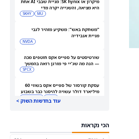
מיקרון או SK hynix: מניית שבבי AI אחת
היא מציאה, והשנייה יקרה מדי
SKHY
MU
"משחקת באש": משקיע מזהיר לגבי
מניית אנבידיה
NVDA
שורטיסטים על ספייס אקס חוטפים מכה
— הנה מה שג'יי פי מורגן רואה בהמשך
SPCX
עסקת קורסור של ספייס אקס בשווי 60
מיליארד דולר עשויה להיסגר כבר בשבוע
הבא… אבל המותג Cursor עלול להיעלם
SPCX
PC:CURSO
עוד בחדשות השוק >
מניית מעקב? ג'פריס גרופ שוקלת את
הספקולציות על מיזוג בין SpaceX
הכי נקראות
לטסלה
JEF
SPCX