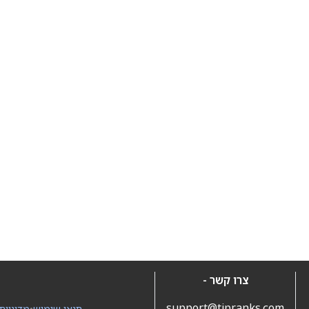
צרו קשר -
support@tipranks.com
תנאי שימוש
•
מדיניות