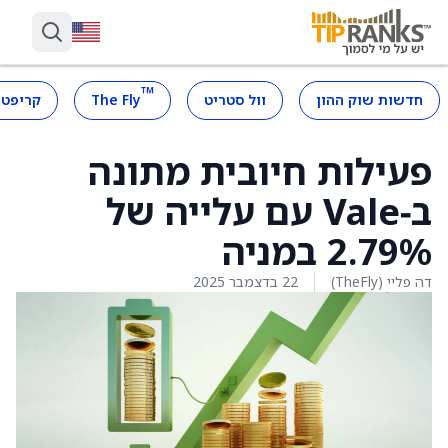
™
חדשות שוק ההון
וול סטריט
The Fly
קריפטו
פעילות חיובית מתונה
ב‑Vale עם עלייה של
2.79% במניה
דה פליי (TheFly)
22 בדצמבר 2025