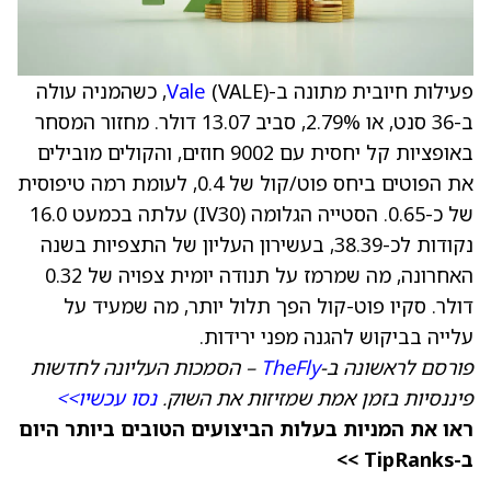
פעילות חיובית מתונה ב-
Vale
(VALE), כשהמניה עולה
ב-36 סנט, או 2.79%, סביב 13.07 דולר. מחזור המסחר
באופציות קל יחסית עם 9002 חוזים, והקולים מובילים
את הפוטים ביחס פוט/קול של 0.4, לעומת רמה טיפוסית
של כ-0.65. הסטייה הגלומה (IV30) עלתה בכמעט 16.0
נקודות לכ-38.39, בעשירון העליון של התצפיות בשנה
האחרונה, מה שמרמז על תנודה יומית צפויה של 0.32
דולר. סקיו פוט-קול הפך תלול יותר, מה שמעיד על
עלייה בביקוש להגנה מפני ירידות.
פורסם לראשונה ב-
TheFly
– הסמכות העליונה לחדשות
פיננסיות בזמן אמת שמזיזות את השוק.
נסו עכשיו>>
ראו את המניות בעלות הביצועים הטובים ביותר היום
ב-TipRanks >>