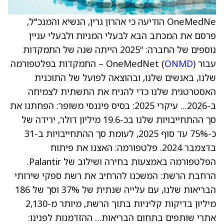
OneMedNe הודיעה כי אהרון גרין, הנשיא והמנכ"ל,
פרסם את המכתב הבא לבעלי המניות ולבעלי עניין
נוספים של החברה: “2025 הייתה שנה של התמקדות
עבור OneMedNet (
ONMD
) – התמקדות בפלטפורמה
שלנו, באנשים שלנו, ובהוצאה לפועל של התוכנית
האסטרטגית שלנו כדי להניח את התשתית לצמיחה
ב-2026… עיקרי 2025: בסיס פיננסי משופר: הפחתנו את
סך ההתחייבויות שלנו בכ-19.6 מיליון דולר, ירידה של
כ-75% עד סוף 2025, לעומת סך ההתחייבויות ב-31
בדצמבר 2024. פלטפורמה: האצנו את פיתוח
הפלטפורמה באמצעות בחירה ושילוב של Palantir.
הרחבת הרשת: המשכנו להרחיב את רשת ספקי שירותי
הבריאות שלנו, עם עלייה שנתית של 37% וסך של 186
מיליון בדיקות קליניות בתוך הרשת, מיותר מ-2,130
אתרי שותפים בתחום הבריאות… ההזדמנות לפנינו: