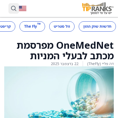
™
חדשות שוק ההון
וול סטריט
The Fly
קריפטו
OneMedNet מפרסמת
מכתב לבעלי המניות
דה פליי (TheFly)
22 בדצמבר 2025