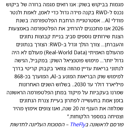
מגמות בביקוש בשוק: אנו רואים מגמה ברורה של ביקוש
נכנס ל-RWD בקנה מידה גדול כדי לאמן, לאמת ולנטר
מודלי
AI
… אסטרטגיית הרחבת הפלטפורמה: בשנת
2026 אנו מתכננים להרחיב את הפלטפורמה באמצעות
הצגת שירותים נוספים סביב בניית קבוצות נתונים
והעברתן… צורך הולך וגדל ב-RWD: הצורך בנתונים
מהעולם האמיתי (Real-World Data) מעולם לא היה
גדול יותר… מימוש פוטנציאל השוק: במקביל, הגישה
לנתוני בריאות עדיין מהווה צוואר בקבוק קריטי בדרך
למימוש שוק הבריאות המונע ב-AI, המוערך בכ-868
מיליארד דולר עד 2030.. בשלוש השנים האחרונות
שמרנו בעקביות על מיקוד במתן הפלטפורמה הראשונה
בזמן אמת בתעשייה לפתרון בעיית צנרת הנתונים
שמלווה את הענף זה 20 שנה, ואנו צופים אימוץ מהיר
וצמיחה במספר הלקוחות.”
פורסם לראשונה ב
TheFly
– הסמכות העליונה לחדשות