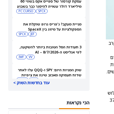
עסקת קורסור של ספייס אקס בשווי 60
מיליארד דולר עשויה להיסגר כבר בשבוע
הבא… אבל המותג Cursor עלול להיעלם
SPCX
PC:CURSO
מניית מעקב? ג'פריס גרופ שוקלת את
הספקולציות על מיזוג בין SpaceX
לטסלה
JEF
SPCX
 המעריכים את העמידות של Symvess בקרב
3 תעודות הסל הטובות ביותר להשקעה,
לפי אנליסט ה-AI – 8/7/2026
דם
IWF
VV
ת מבנית
שוק המניות היום: SPY ו-QQQ עלו לאחר
ת גפה גבוהים בקרב מטופלים שנעקבו עד 36 חודשים.
שדוח תעסוקה מאכזב שינה את ציפיות
הריבית
DIA
QQQ
עוד בחדשות השוק >
וש
מניות מחשוב קוונטי מזנקות כשוושינגטון
בוחנת הגדלת המימון ב-68%
Symv שמר על שיעור ללא זיהומים של 92.9% מחודשים 3-36, ללא זיהומים לאחר היום ה-37
הכי נקראות
QBTS
IONQ