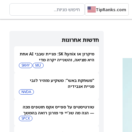
TipRanks.com
חדשות אחרונות
מיקרון או SK hynix: מניית שבבי AI אחת
היא מציאה, והשנייה יקרה מדי
SKHY
MU
"משחקת באש": משקיע מזהיר לגבי
מניית אנבידיה
NVDA
שורטיסטים על ספייס אקס חוטפים מכה
— הנה מה שג'יי פי מורגן רואה בהמשך
SPCX