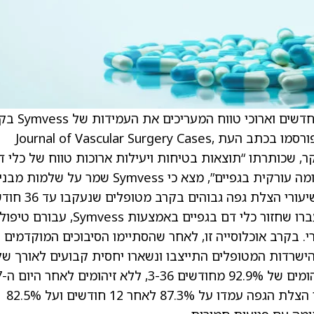
) הודיעה על פרסום נתונים חדשים וארוכי טווח
מטופלים עם טראומה עורקית בגפיים. הנתונים פורסמו בכתב העת Journal of Vascular Surgery Cases,
Innovations and Technique. המחקר, שכותרתו “תוצאות בטיחות ויעילות ארוכות טווח של כלי 
מהונדס מרקמה נטול תאים (ATEV) בתיקון טראומה עורקית בגפיים”, מצא כי Symvess שמר על שלמו
לאורך זמן, הציג שיעורי זיהומים נמוכים, ותמך בשיעורי הצל
במחקר V005 בשלב 2/3 נכללו 54 מטופלים שעברו שחזור כלי דם בגפיים באמצעות Symvess, עבורם טיפול
י. בקרב אוכלוסייה זו, לאחר שהסתיימו הסיבוכים המוקדמים
הישרדות המטופלים התייצבו ונשארו יחסית קבועים לאורך של
שנות המעקב. ess
ורק שלושה מקרי זיהום בשתל בסך הכול. שיעורי הצלת הגפה עמדו על 87.3% לאחר 12 חודשים ועל 82.5%