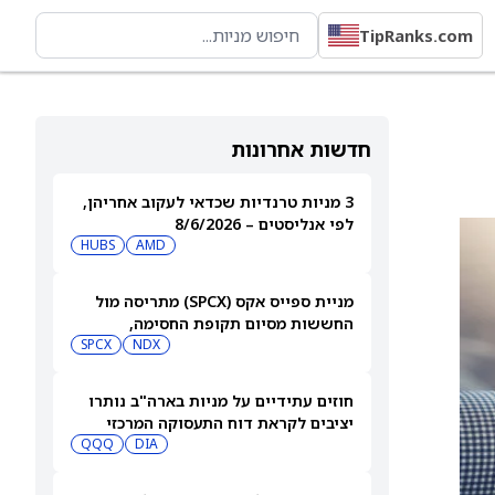
TipRanks.com
חדשות אחרונות
3 מניות טרנדיות שכדאי לעקוב אחריהן,
לפי אנליסטים – 8/6/2026
HUBS
AMD
מניית ספייס אקס (SPCX) מתריסה מול
החששות מסיום תקופת החסימה,
ומטפסת לאחר שחרור 911 מיליון מניות
NDX
SPCX
חוזים עתידיים על מניות בארה"ב נותרו
יציבים לקראת דוח התעסוקה המרכזי
QQQ
DIA