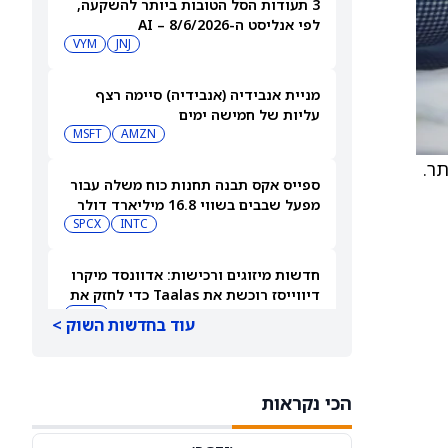
3 תעודות הסל הטובות ביותר להשקעה,
לפי אנליסט ה-AI – 8/6/2026
VYM
JNJ
מניית אנבידיה (אנבידיה) סיימה רצף
עליות של חמישה ימים
MSFT
AMZN
יתר.
ספייס אקס תבנה תחנות כוח משלה עבור
מפעל שבבים בשווי 16.8 מיליארד דולר
SPCX
INTC
חדשות מיזוגים ורכישות: אדוונסד מיקרו
דיווייסז רוכשת את Taalas כדי לחזק את
מהלך ה-AI inference שלה
AMD
עוד בחדשות השוק >
דוח של אייר בי.אן.בי: מניית Airbnb
מזנקת ב-12% לאחר העלאת התחזית
הכי נקראות
AIRBNB
ABNB