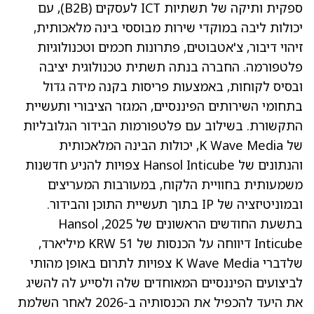
ספקית ותיקה של תשתיות ICT לעסקים (B2B), עם
יכולות ליבה במוקדי שירות מבוססי בינה מלאכותית,
זיהוי דיבור, צ'אטבוטים, פתרונות חכמים וטכנולוגיות
פלטפורמה. החברה בנתה תשתית טכנולוגית יציבה
ובסיס לקוחות, באמצעות פריסות בקנה מידה גדול
בתחומי השירותים הפיננסיים, המגזר הציבורי ותעשיית
התקשורת. בשילוב עם פלטפורמות הבידור הגלובליות
של K Wave Media, יכולות הבינה המלאכותית
והנתונים של Hansol Inticube צפויות להניע חדשנות
משמעותית בחוויית הלקוח, במעורבות המעריצים
ובמוניטיזציה של IP בתוך תעשיית התוכן והבידור.
בתשעת החודשים הראשונים של 2025, Hansol
Inticube דיווחה על הכנסות של KRW 51 מיליארד,
שלדברי K Wave Media צפויות לתרום באופן מהותי
לביצועים הפיננסיים המאוחדים שלה ולסייע לה להשיג
את היעד להכפיל את הכנסותיה ב-2026 לאחר השלמת