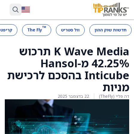
™
חדשות שוק ההון
וול סטריט
The Fly
קריפטו
K Wave Media תרכוש
42.25% מ-Hansol
Inticube בהסכם לרכישת
מניות
דה פליי (TheFly)
22 בדצמבר 2025