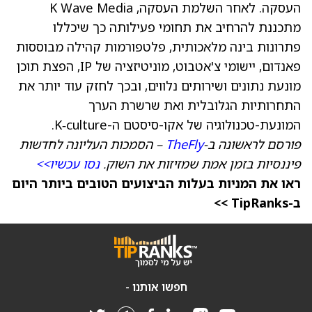
העסקה. לאחר השלמת העסקה, K Wave Media
מתכננת להרחיב את תחומי פעילותה כך שיכללו
פתרונות בינה מלאכותית, פלטפורמות קהילה מבוססות
פאנדום, יישומי צ'אטבוט, מוניטיזציה של IP, הפצת תוכן
מונעת נתונים ושירותים נלווים, ובכך לחזק עוד יותר את
התחרותיות הגלובלית ואת שרשרת הערך
המונעת-טכנולוגיה של אקו-סיסטם ה-K‑culture.
פורסם לראשונה ב-
TheFly
– הסמכות העליונה לחדשות
פיננסיות בזמן אמת שמזיזות את השוק.
נסו עכשיו>>
ראו את המניות בעלות הביצועים הטובים ביותר היום
ב-TipRanks >>
חפשו אותנו -