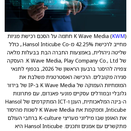
KWM
K Wave Media (
) חתמה על הסכם רכישת מניות
מחייב לרכישת 42.25% מ-Hansol Inticube Co., כולל
שליטה ניהולית, באמצעות החברה הבת בבעלות מלאה
של K Wave Media, Play Company Co., Ltd. העסקה
צפויה להיסגר ברבעון הראשון של 2026, בכפוף לתנאי
סגירה מקובלים. הרכישה האסטרטגית משלבת את
המומחיות העמוקה של K Wave Media ב-IP של בידור
גלובלי ובמודלים עסקיים מונעי פאנדום, עם פתרונות
ה-בינה המלאכותית, הענן ו-ICT המתקדמים של Hansol
Inticube, וממקמת את K Wave Media לשנות מהיסוד
את האופן שבו מיליוני מעריצי K-culture ברחבי העולם
מתקשרים עם אמנים ותכנים. Hansol Inticube היא