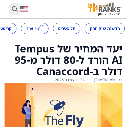
™
חדשות שוק ההון
וול סטריט
The Fly
קריפטו
יעד המחיר של Tempus
AI הורד ל-80 דולר מ-95
דולר ב-Canaccord
דה פליי (TheFly)
22 בדצמבר 2025