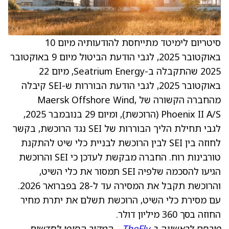
סיטריום לימיטד מתייחסת להודעותיה מיום 10
באוקטובר 2025, לגבי הודעת הביטול מיום 9 באוקטובר
2025 שהתקבלה ב-Seatrium Energy, מיום 22
באוקטובר 2025, לגבי הודעת הבוררות ש-SEI קיבלה
מהחברה הקשורה של Maersk Offshore Wind,
Phoenix II A/S (הרוכשת), ומיום 29 בנובמבר 2025,
לגבי תחילת הליך הבוררות של SEI נגד הרוכשת, בקשר
לחוזה בין SEI לבין הרוכשת לבניית כלי שיט להתקנת
טורבינות רוח. החברה מבקשת לעדכן כי SEI והרוכשת
הגיעו להסכמה שלפיה SEI תמסור את כלי השיט,
והרוכשת תקבל את המסירה עד ל-28 בפברואר 2026.
עם מסירת כלי השיט, הרוכשת תשלם את יתרת מחיר
החוזה בסך 360 מיליון דולר.
פורסם לראשונה ב
TheFly
– המקור הסופי לחדשות