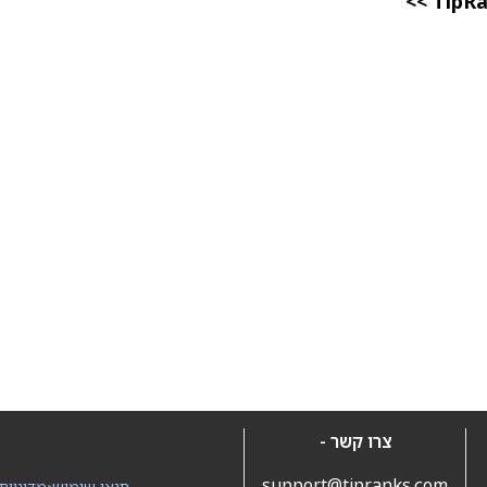
צרו קשר -
support@tipranks.com
תנאי שימוש
•
מדיניות