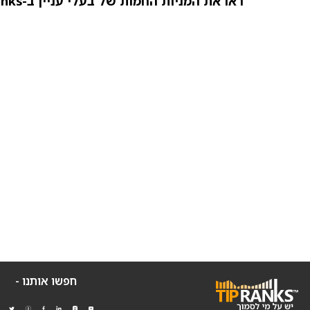
ראו את המניות החמות של בעלי עניין ב-TipRanks >>
חפשו אותנו -