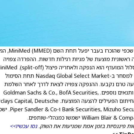
) הודיעה כי עסק הסוכרת שלה, שכפי שהוכרז בעבר יפעל תח
S-1 ל-SEC לקראת הנפקה ראשונית מוצעת של מניות רגילות חדשות. ההפרדה צפויה
להושלם דרך סדרת עסקאות בשוק ההון, כשהמסלול המועדף הוא הנפקה ולאחריה פיצול (d
מתכוונת להגיש בקשה לרישום מניותיה הרגילות למסחר ב-Nasdaq Global Select Market תחת הסימול
 להצעה טרם נקבעו. ההנפקה צפויה לצאת לדרך לאחר השלמת
תהליך הבדיקה של ה-SEC, בכפוף לתנאי השוק ותנאים נוספים. Goldman Sachs & Co., BofA Securities,
Citigroup ו-Morgan Stanley ישמשו כמנהלי החיתום הפעילים להצעה המוצעת. pital, Deutsche
s, Mizuho Securities, Wells Fargo Securities, Evercore ISI
ת פיננסיות בזמן אמת שמניעות את השוק.
נסו עכשיו>>