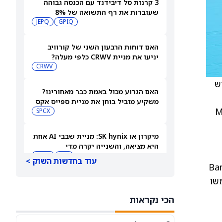
3 קרנות סל דיבידנד עם הכנסה גבוהה
שעוברות את רף התשואה של 8%
JEPQ
GPIQ
האם דוחות הרבעון השני של קורוויב
יניעו את מניית CRWV כלפי מעלה?
CRWV
ת השם MiniMed (MMED), הגיש
האם הגרוע מכול באמת כבר מאחורינו?
משקיע מוביל בוחן את מניית ספייס אקס
split-off). MiniMe
SPCX
מיקרון או SK hynix: מניית שבבי AI אחת
היא מציאה, והשנייה יקרה מדי
SKHY
MU
עוד בחדשות השוק >
Barclays Ca
Bank Securitie ו-Piper Sandler & Co. ישמשו
"משחקת באש": משקיע מזהיר לגבי
מניית אנבידיה
הכי נקראות
NVDA