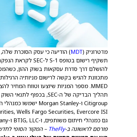
מדטרוניק (
MDT
תשקיף רישום בטופס 
MMED. מספר המניות שיוצעו וטווח המחיר
גם כמנהלי חיתום משותפים, ו-BTIG, LLC ו-William Blair & Company ישמשו כמנהלי-שותפים.
פורסם לראשונה ב-
TheFly
– המקור הסופי לחדשו