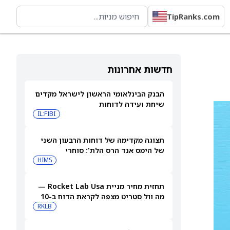
TipRanks.com
חדשות אחרונות
הבנק הבינלאומי הראשון לישראל מקדים
שיחת ועידה לדוחות
IL:FIBI
תצוגה מקדימה של דוחות הרבעון השני
של הימס אנד הרס הלת': סוחרי
האופציות נערכים לתנועה של 14.5%
HIMS
במניית HIMS
תחזית מחיר מניית Rocket Lab Usa —
מה וול סטריט מצפה לקראת הדוח ב-10
באוגוסט
RKLB