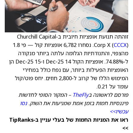
זוהתה תנועת אופציות חיובית ב‑Churchill Capital
CCCX
Corp X (
). נסחרו 6,782 אופציות קול — פי 1.8
מהצפוי, והתנודתיות הגלומה עלתה ביותר מנקודה
ל‑74.88%. אופציות הקול Dec-25 14 ו-Dec-25 15 הן
האופציות הפעילות ביותר, עם נפח כולל במחירי
המימוש הללו של קרוב ל‑2,800 חוזים. יחס פוט/קול
עומד על 0.21.
פורסם לראשונה ב
TheFly
– המקור הסופי לחדשות
פיננסיות חמות בזמן אמת שמניעות את השוק.
נסו
עכשיו>>
ראו את המניות החמות של בעלי עניין ב‑TipRanks
>>