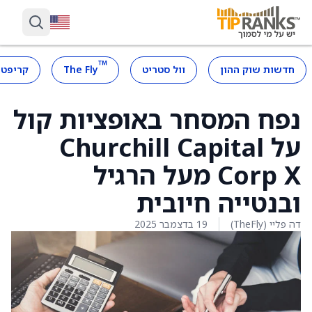
™
חדשות שוק ההון
וול סטריט
The Fly
קריפטו
נפח המסחר באופציות קול
על Churchill Capital
Corp X מעל הרגיל
ובנטייה חיובית
דה פליי (TheFly)
19 בדצמבר 2025