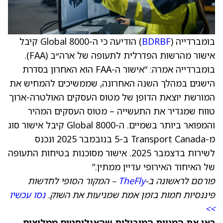
בומברדייה (
BDRBF
) הודיעה כי ה-Global 8000 קיבל
אישור מהרשות הפדרלית לתעופה של ארה״ב (FAA).
בומברדייה אמרה: “אישור ה-FAA הוא האחרון בסדרת
הישגים במהלך השנה האחרונה, שממשיכים להמחיש את
המורשת יוצאת הדופן של מטוס העסקים האולטרה-ארוך
טווח שמגדיר את התעשייה – מטוס העסקים המהיר
והמפואר ביותר בשמיים. ה-Global 8000 קיבל אישור סוג
מ-Transport Canada ב-5 בנובמבר 2025 ונכנס
לשירות בדצמבר 2025. אישור מסוכנות בטיחות התעופה
של האיחוד האירופי עדיין ממתין.”
פורסם לראשונה ב-
TheFly
– המקור הסופי לחדשות
פיננסיות חמות בזמן אמת שמניעות את השוק.
נסו עכשיו
>>
ראו את המניות המובילות שהאנליסטים ממליצים