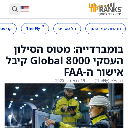
™
חדשות שוק ההון
וול סטריט
The Fly
קריפטו
בומברדייה: מטוס הסילון
העסקי Global 8000 קיבל
אישור ה-FAA
דה פליי (TheFly)
19 בדצמבר 2025