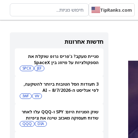
TipRanks.com
חדשות אחרונות
מניית מעקב? ג'פריס גרופ שוקלת את
הספקולציות על מיזוג בין SpaceX
לטסלה
JEF
SPCX
3 תעודות הסל הטובות ביותר להשקעה,
לפי אנליסט ה-AI – 8/7/2026
IWF
VV
שוק המניות היום: SPY ו-QQQ עלו לאחר
שדוח תעסוקה מאכזב שינה את ציפיות
הריבית
DIA
QQQ