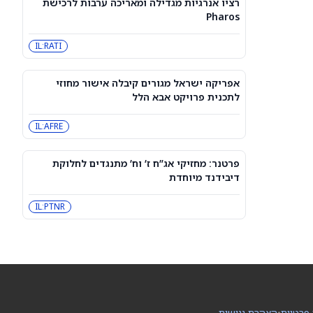
רציו אנרגיות מגדילה ומאריכה ערבות לרכישת
3 מניות דיבידנד אריסטוקרט בדירוג
Pharos
קנייה חזקה שכדאי לקנות עכשיו כדי
לקבל תשלום בספטמבר — 8/7/26
CVX
JNJ
IL:RATI
מניית פורד (NYSE:F) עולה, אך עולים
ספקות לגבי ה-Fathom
אפריקה ישראל מגורים קיבלה אישור מחוזי
F
לתכנית פרויקט אבא הלל
IL:AFRE
3 מניות ה-AI הטובות ביותר עם פוטנציאל
אפסייד של יותר מ-80%, לפי אנליסטים
INOD
AIOT
פרטנר: מחזיקי אג”ח ז’ וח’ מתנגדים לחלוקת
דיבידנד מיוחדת
סוכני AI ממשיכים לפרוץ לחברות, אבל
אף אחד לא יודע את מי לתבוע
IL:PTNR
PC:ANTPQ
META
האופציות של ASTS מתמחרות תנודה של
13.9% סביב הדוח – איך זה משתווה
להיסטוריה?
ASTS
 פרטיות
•
הצהרת נגישות