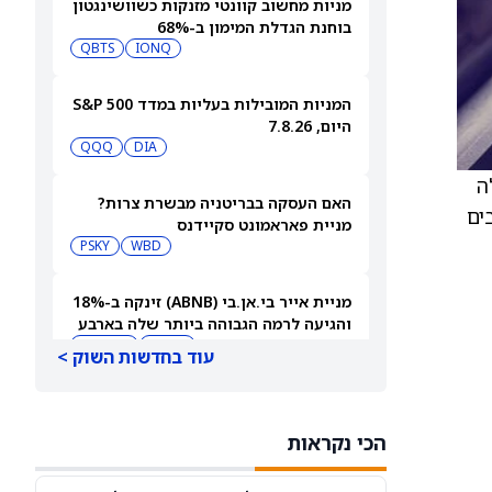
מניות מחשוב קוונטי מזנקות כשוושינגטון
בוחנת הגדלת המימון ב-68%
QBTS
IONQ
המניות המובילות בעליות במדד S&P 500
היום, 7.8.26
QQQ
DIA
 אלה
האם העסקה בבריטניה מבשרת צרות?
ים
מניית פאראמונט סקיידנס
(NASDAQ:PSKY) עלתה בכל זאת
WBD
PSKY
מניית אייר בי.אן.בי (ABNB) זינקה ב-18%
והגיעה לרמה הגבוהה ביותר שלה בארבע
שנים
ABNB
AIRBNB
עוד בחדשות השוק >
בורגר קינג (QSR) עוקפת את וונדי'ס
והופכת לרשת ההמבורגרים השנייה
הכי נקראות
בגודלה בארה"ב
MCD
QSR