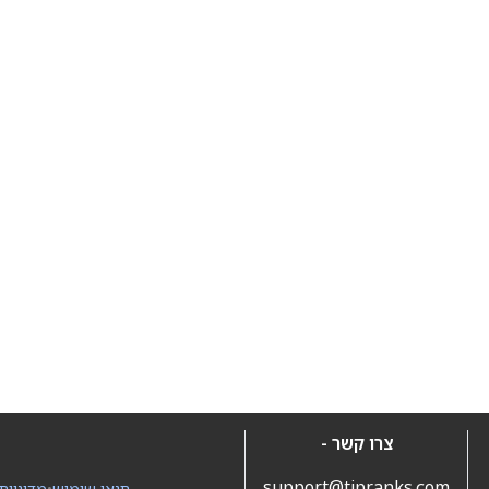
צרו קשר -
support@tipranks.com
תנאי שימוש
•
מדיניות