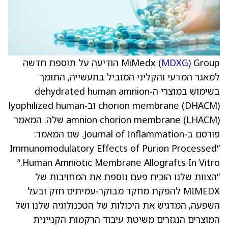
MDXG
MiMedx (
) Group הודיעה על תוספת חדשה
למאגר המדעי והקליני המוביל בתעשייה, התומך
בשימוש במוצרי ה‑dehydrated human amnion
chorion membrane (DHACM) וב‑lyophilized human
amnion chorion membrane (LHACM) שלה. המאמר
פורסם ב‑Journal of Inflammation. שם המאמר:
“Immunomodulatory Effects of Purion Processed
Human Amniotic Membrane Allografts In Vitro.”
“הצוות שלנו הוכיח פעם נוספת את המחויבות של
MIMEDX להפקת מחקר מבוקר‑עמיתים חזק ובעל
השפעה, המדגיש את היכולות של הטכנולוגיה שלנו ושל
המוצרים הנגזרים משיטת עיבוד הרקמות הקניינית