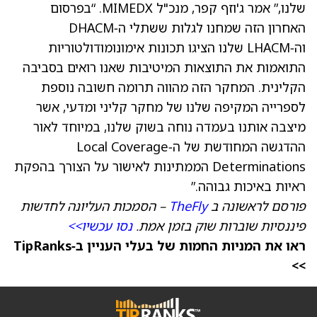
שלנו,” אמר ג'וזף קפר, מנכ"ל MIMEDX. “בפרסום
האחרון הזה שמחנו לגלות ששתלי ה‑DHACM
וה‑LHACM שלנו הציגו תכונות אימונומודולטוריות
התואמות את התוצאות המיטיבות שאנו רואים בסביבה
הקלינית. המחקר הזה מהווה תרומה חשובה נוספת
לספרייה המקיפה שלנו של מחקר קליני ומדעי, אשר
מיצבה אותנו בעמדה נוחה בשוק שלנו, במיוחד לאור
ההדגשה המחודשת של ה‑Local Coverage
Determinations הממתינות לאישור על הצורך בהפקת
ראיות באיכות גבוהה.”
פורסם לראשונה ב
TheFly
– הסמכות העליונה לחדשות
פיננסיות שוברות שוק בזמן אמת.
נסו עכשיו>>
ראו את המניות החמות של בעלי העניין ב‑TipRanks
>>