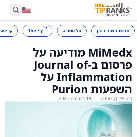
™
חדשות שוק ההון
וול סטריט
The Fly
קריפטו
MiMedx מודיעה על
פרסום ב‑Journal of
Inflammation על
השפעות Purion
דה פליי (TheFly)
19 בדצמבר 2025