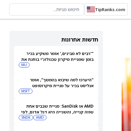
TipRanks.com
חדשות אחרונות
"'רבים לא מבינים,' אומר משקיע בכיר
בזמן שמניית מיקרון טכנולוג'י בוחנת את
המהלך הבא שלה"
MU
"היערכו למה שיבוא בהמשך", אומר
אנליסט בכיר על מניית מיקרוסופט
MSFT
AMD או SanDisk: מניית שבבים אחת
שווה קנייה, והשנייה היא דגל אדום, לפי
משקיע מוביל
AMD
SNDK