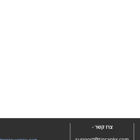
צרו קשר -
support@tipranks.com
תנאי שימוש
•
מדיניות