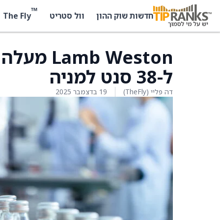
™
The Fly
חדשות שוק ההון
וול סטריט
ל-38 סנט למניה
דה פליי (TheFly)
19 בדצמבר 2025