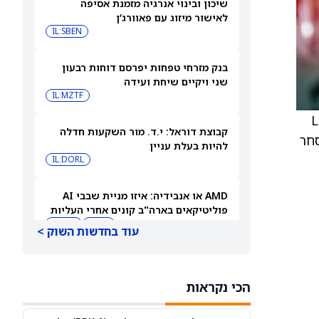
שיכון ובינוי אנרגיה מזמנת אסיפה
לאישור מיזוג עם פאוורג’ן
IL:SBEN
בנק מזרחי טפחות יפרסם דוחות רבעון
שני ויקיים שיחת ועידה
IL:MZTF
ל-38 סנט למניה של Lamb
קבוצת דוראל: י.ד. מור השקעות חדלה
 המסחר
להיות בעלת עניין
IL:DORL
AMD או אנבידיה: איזו מניית שבבי AI
פוליטיקאים בארה"ב קונים אחרי העליות
שלהן ב-2026?
AMD
NVDA
עוד בחדשות השוק >
ספייס אקס או פלנטיר: גולדמן זאקס אומר
שרק מניה אחת היא קנייה אחרי הראלים
הכי נקראות
האחרונים
PLTR
SPCX