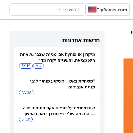
TipRanks.com
ה'
חדשות אחרונות
מיקרון או SK hynix: מניית שבבי AI אחת
היא מציאה, והשנייה יקרה מדי
SKHY
MU
"משחקת באש": משקיע מזהיר לגבי
מניית אנבידיה
NVDA
שורטיסטים על ספייס אקס חוטפים מכה
— הנה מה שג'יי פי מורגן רואה בהמשך
SPCX