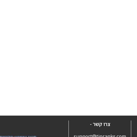
צרו קשר -
support@tipranks.com
תנאי שימוש
•
מדיניות