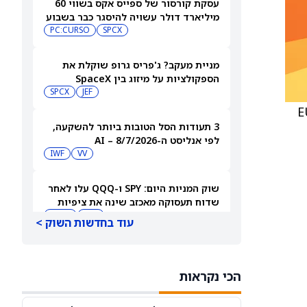
עסקת קורסור של ספייס אקס בשווי 60
מיליארד דולר עשויה להיסגר כבר בשבוע
הבא… אבל המותג Cursor עלול להיעלם
SPCX
PC:CURSO
מניית מעקב? ג'פריס גרופ שוקלת את
הספקולציות על מיזוג בין SpaceX
לטסלה
JEF
SPCX
EUR 4
3 תעודות הסל הטובות ביותר להשקעה,
לפי אנליסט ה-AI – 8/7/2026
IWF
VV
שוק המניות היום: SPY ו-QQQ עלו לאחר
שדוח תעסוקה מאכזב שינה את ציפיות
הריבית
DIA
QQQ
עוד בחדשות השוק >
מניות מחשוב קוונטי מזנקות כשוושינגטון
בוחנת הגדלת המימון ב-68%
הכי נקראות
QBTS
IONQ