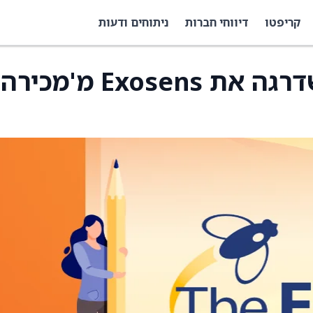
קריפטו
דיווחי חברות
ניתוחים ודעות
Kepler Cheuvreux שדרגה את Exosens מ'מכיר