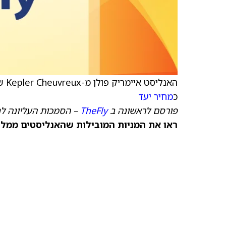
האנליסט איימריק פולן מ-Kepler Cheuvreux שדרג את Exosens (
כ
מחיר יעד
פורסם לראשונה ב
TheFly
– הסמכות העליונה לח
ראו את המניות המובילות שהאנליסטים ממליצ