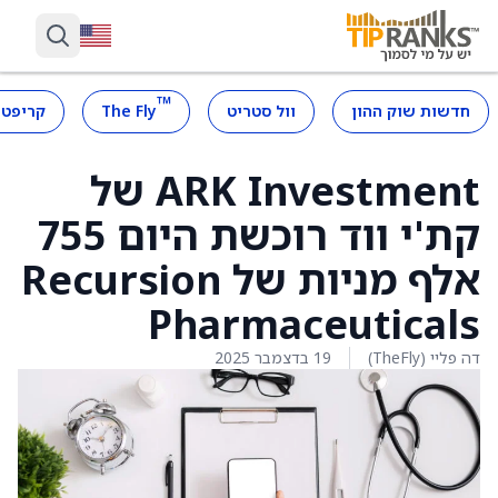
™
חדשות שוק ההון
וול סטריט
The Fly
קריפטו
ARK Investment של
קת'י ווד רוכשת היום 755
אלף מניות של Recursion
Pharmaceuticals
דה פליי (TheFly)
19 בדצמבר 2025