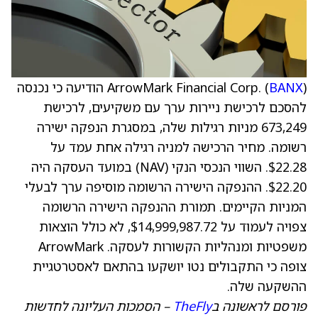
BANX
ArrowMark Financial Corp. (
) הודיעה כי נכנסה
להסכם לרכישת ניירות ערך עם משקיעים, לרכישת
673,249 מניות רגילות שלה, במסגרת הנפקה ישירה
רשומה. מחיר הרכישה למניה רגילה אחת עמד על
$22.28. השווי הנכסי הנקי (NAV) במועד העסקה היה
$22.20. ההנפקה הישירה הרשומה מוסיפה ערך לבעלי
המניות הקיימים. תמורת ההנפקה הישירה הרשומה
צפויה לעמוד על $14,999,987.72, לא כולל הוצאות
משפטיות ומנהליות הקשורות לעסקה. ArrowMark
צופה כי התקבולים נטו יושקעו בהתאם לאסטרטגיית
ההשקעה שלה.
פורסם לראשונה ב
TheFly
– הסמכות העליונה לחדשות