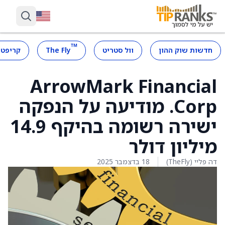
™
חדשות שוק ההון
וול סטריט
The Fly
קריפטו
ArrowMark Financial
Corp. מודיעה על הנפקה
ישירה רשומה בהיקף 14.9
מיליון דולר
דה פליי (TheFly)
18 בדצמבר 2025