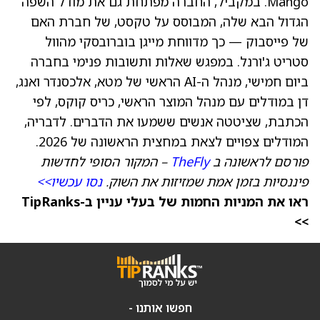
Mango. במקביל, החברה מפתחת גם את מודל השפה
הגדול הבא שלה, המבוסס על טקסט, של חברת האם
של פייסבוק — כך מדווחת מייגן בוברובסקי מהוול
סטריט ג'ורנל. במפגש שאלות ותשובות פנימי בחברה
ביום חמישי, מנהל ה-AI הראשי של מטא, אלכסנדר ואנג,
דן במודלים עם מנהל המוצר הראשי, כריס קוקס, לפי
הכתבת, שציטטה אנשים ששמעו את הדברים. לדבריה,
המודלים צפויים לצאת במחצית הראשונה של 2026.
פורסם לראשונה ב
TheFly
– המקור הסופי לחדשות
פיננסיות בזמן אמת שמזיזות את השוק.
נסו עכשיו>>
ראו את המניות החמות של בעלי עניין ב-TipRanks
>>
חפשו אותנו -