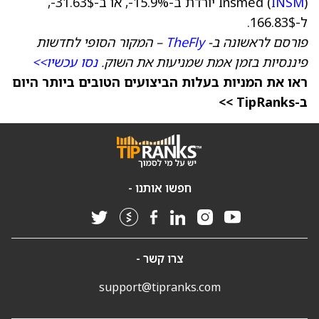
INSM
Insmed (
) יורדת ב-15.9%-, או ב-31.63$-,
ל-166.83$.
פורסם לראשונה ב-
TheFly
– המקור הסופי לחדשות
פיננסיות בזמן אמת שמניעות את השוק.
נסו עכשיו>>
ראו את המניות בעלות הביצועים הטובים ביותר היום
ב-TipRanks >>
חפשו אותנו -
צרו קשר -
support@tipranks.com