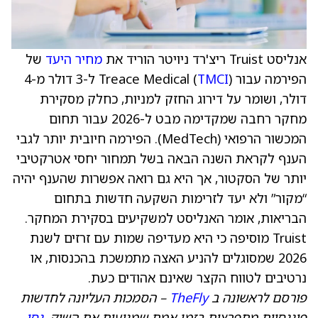
אנליסט Truist ריצ'רד ניויטר הוריד את
מחיר היעד
של
הפירמה עבור Treace Medical (
TMCI
) ל-3 דולר מ-4
דולר, ושומר על דירוג החזק למניות, כחלק מסקירת
מחקר רחבה שמקדימה מבט ל-2026 עבור תחום
המכשור הרפואי (MedTech). הפירמה חיובית יותר לגבי
הענף לקראת השנה הבאה בשל תמחור יחסי אטרקטיבי
יותר של הסקטור, אך היא גם רואה אפשרות שהענף יהיה
“מקור” ולא יעד לזרימות השקעה חדשות בתחום
הבריאות, אומר האנליסט למשקיעים בסקירת המחקר.
Truist מוסיפה כי היא מעדיפה שמות עם זרזים לשנת
2026 שמסוגלים להניע האצה מתמשכת בהכנסות, או
נרטיבים לטווח הקצר שאינם אהודים כעת.
פורסם לראשונה ב
TheFly
– הסמכות העליונה לחדשות
פיננסיות מתפרצות בזמן אמת שמניעות את השוק.
נסו