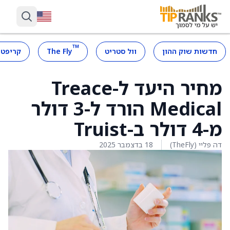
™
חדשות שוק ההון
וול סטריט
The Fly
קריפטו
מחיר היעד ל-Treace
Medical הורד ל-3 דולר
מ-4 דולר ב-Truist
דה פליי (TheFly)
18 בדצמבר 2025