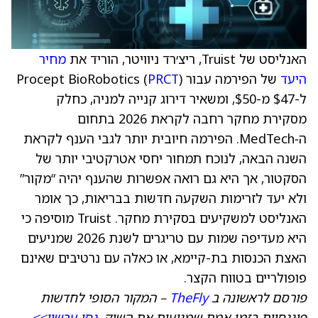
האנליסט של Truist, ריצ׳רד ניוויטר, הוריד את
מחיר
היעד
של הפירמה עבור Procept BioRobotics (
)
PRCT
ל-$47 מ-$50, ומשאיר דירוג קנייה למניה, כחלק
מסקירת מחקר רחבה לקראת 2026 בתחום
ה‑MedTech. הפירמה חיובית יותר לגבי הענף לקראת
השנה הבאה, לנוכח תמחור יחסי אטרקטיבי יותר של
הסקטור, אך היא גם רואה אפשרות שהענף יהיה “מקור”
ולא יעד לזרימות השקעה חדשות בבריאות, כך אומר
האנליסט למשקיעים בסקירת מחקר. Truist מוסיפה כי
היא מעדיפה שמות עם טריגרים לשנת 2026 שמניעים
האצת הכנסות בת-קיימא, או כאלה עם נרטיבים שאינם
פופולריים בטווח הקצר.
פורסם לראשונה ב
TheFly
– המקור הסופי לחדשות
פיננסיות בזמן אמת שמניעות את השוק.
נסו עכשיו>>