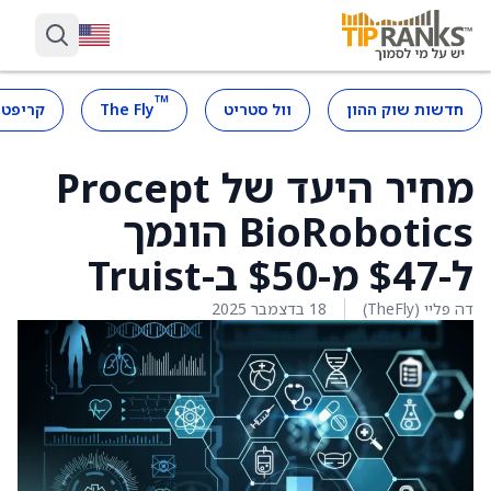
™
חדשות שוק ההון
וול סטריט
The Fly
קריפטו
מחיר היעד של Procept
BioRobotics הונמך
ל-$47 מ-$50 ב-Truist
דה פליי (TheFly)
18 בדצמבר 2025