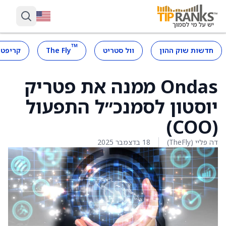
™
חדשות שוק ההון
וול סטריט
The Fly
קריפטו
Ondas ממנה את פטריק
יוסטון לסמנכ״ל התפעול
(COO)
דה פליי (TheFly)
18 בדצמבר 2025