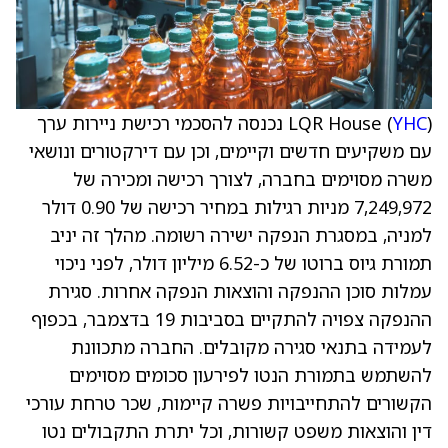
YHC
LQR House (
) נכנסה להסכמי רכישת ניירות ערך
עם משקיעים חדשים וקיימים, וכן עם דירקטורים ונושאי
משרה מסוימים בחברה, לצורך רכישה ומכירה של
7,249,972 מניות רגילות במחיר רכישה של 0.90 דולר
למניה, במסגרת הנפקה ישירה רשומה. מהלך זה יניב
תמורת גיוס ברוטו של כ-6.52 מיליון דולר, לפני ניכוי
עמלות סוכן ההנפקה והוצאות הנפקה אחרות. סגירת
ההנפקה צפויה להתקיים בסביבות 19 בדצמבר, בכפוף
לעמידה בתנאי סגירה מקובלים. החברה מתכוונת
להשתמש בתמורת הנטו לפירעון סכומים מסוימים
הקשורים להתחייבויות פשרה קיימות, שכר טרחת עורכי
דין והוצאות משפט קשורות, וכל יתרת התקבולים נטו