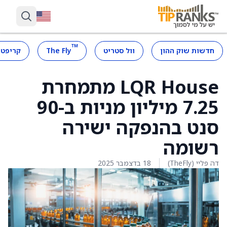
™
חדשות שוק ההון
וול סטריט
The Fly
קריפטו
LQR House מתמחרת
7.25 מיליון מניות ב-90
סנט בהנפקה ישירה
רשומה
דה פליי (TheFly)
18 בדצמבר 2025