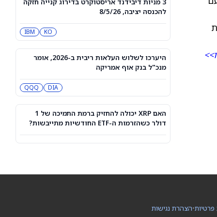
עם
3 מניות דיבידנד אריסטוקרט בדירוג קנייה חזקה
אילון מאסק אומר שייתכן שספייס אקס
להכנסה יציבה, 8/5/26
פתרה את הבעיה הגדולה ביותר של
SPCX
Starship
מנויות
IBM
KO
Rocket Lab Usa תדווח על תוצאות
ו>>
הרבעון השני ב-10 באוגוסט — הנה מי
היערכו לשלוש העלאות ריבית ב-2026, אומר
מחזיק במניית החלל הזו
RKLB
מנכ"ל בנק אוף אמריקה
QQQ
DIA
"זה אבסורדי", אומר משקיע בכיר על
מניית ספייס אקס
SPCX
האם XRP יכולה להחזיק ברמת התמיכה של 1
דולר כשהזרמות ה-ETF החודשיות מתייבשות?
מניית ראלף לורן (RL) עולה כשמותגי
פרימיום ממשיכים להימכר
RL
אנליסט בכיר של סיטיגרופ העלה את
תחזית מניית מיקרוסופט לאחר זינוק של
43% במכירות Azure של מיקרוסופט
C
MSFT
 פרטיות
•
הצהרת נגישות