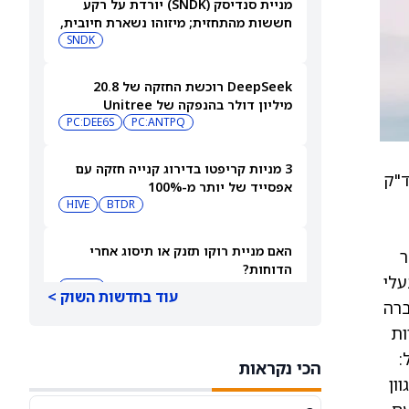
מניית סנדיסק (SNDK) יורדת על רקע
חששות מהתחזית; מיזוהו נשארת חיובית,
אך מורידה את מחיר היעד
SNDK
DeepSeek רוכשת החזקה של 20.8
מיליון דולר בהנפקה של Unitree
PC:ANTPQ
PC:DEE6S
וחותמת על שותפות AI בתחום הרובוטים
ההומנואידיים
3 מניות קריפטו בדירוג קנייה חזקה עם
ה בנאסד"ק
אפסייד של יותר מ-100%
HIVE
BTDR
האם מניית רוקו תזנק או תיסוג אחרי
היסחר
הדוחות?
בעלי
ROKU
עוד בחדשות השוק >
ברה
Decoy, יחד עם צוות
תחזית מחיר מניית סנדיסק — מה אומר
הניתוח הטכני אחרי הירידה שלאחר הדוח
:
הכי נקראות
SNDK
ון