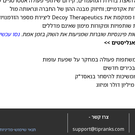
האצת בחירת המועמדים; קידום שיתופי פעולה אסטרטגיים 
ות אקדמיים; וחיזוק מבנה ההון של החברה ונראותה מול
משקיעים. לדברי החברה, גישה ממוקדת-ביצוע זו ממקמת את Decoy Therapeutics ליצירת מספר הזד
שותפויות ומקורות מימון שאינם מדללים
ת פיננסיות שוברות שמניעות את השוק בזמן אמת.
נסו עכשי
אנליסטים >>
צרו קשר -
support@tipranks.com
תנאי שימוש
•
מדיניות