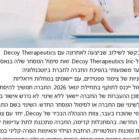
) הודיעה כי בקשר לשילוב שביצעה לאחרונה עם Decoy Therapeutics
(DCOY), בכוונת החברה לשנות את שם החברה ל-Decoy Therapeutics Inc. ואת סימול המסחר של
סמן צעד משמעותי בהפיכת החברה לחברת ביוטכנולוגיה
 של צימוד פפטידים, עם יישומים במחלות ויראליות
ובאונקולוגיה. החברה מצפה שהשינוי בשם ובסימול ייכנס לתוקף בתחילת ינואר 2026. החברה תמשיך ל
למועד התחולה. סוכן ההעברות של החברה יישאר ללא שינוי. לא נדרש אישור 
שינוי שם החברה או לסימול המסחר החדש. השינוי בשם הח
ובסימול החדש לא ישפיעו על פעילות החברה. כפי שהוכרז בעבר, צוות ההנהלה הבכיר של 
ת פעילות החברה החדשה. בהסתכלות קדימה, החברה מתכננת לתת עדיפות ל
 מוכנות רגולטורית; הרחבת הגילוי והאימות הפרה-קליני במגו