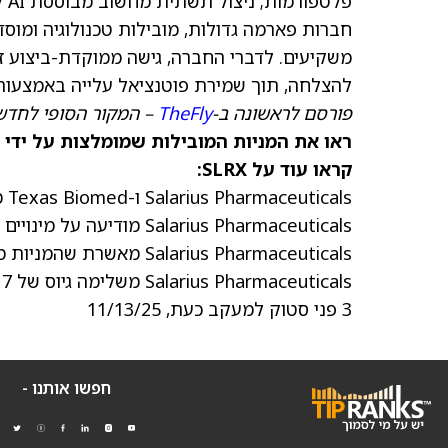
פלטפורמות; ניצול תשתית מחשוב מבוססת
AI
ל
חברות פארמה גדולות, מובילות טכנולוגיה ומוסד
להצלחה, תוך שמירת פוטנציאל עלייה באמצעות 
פורסם לראשונה ב-
TheFly
– המקור הסופי לחדשו
ראו את המניות המובילות שמומלצות על ידי 
קראו עוד על SLRX:
Salarius Pharmaceuticals ו-Texas Biomed משתפות פעולה במחקר על שפעת עופות
Salarius Pharmaceuticals מודיעה על מינויים בכירים חדשים
Salarius Pharmaceuticals מאשרת שהמניות ממשיכות להיסחר בנאסד"ק
Salarius Pharmaceuticals משלימה גיוס של 7 מיליון דולר ומיזוג
3
פני סטוק למעקב כעת, 11/13/25
חפשו אותנו -