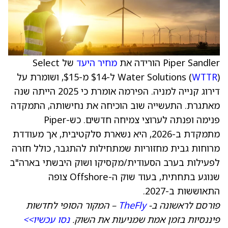
Piper Sandler הורידה את
מחיר היעד
של Select
WTTR
Water Solutions (
) ל-$14 מ-$15, ושומרת על
דירוג קנייה למניה. הפירמה אומרת כי 2025 הייתה שנה
מאתגרת. התעשייה שוב הוכיחה את נחישותה, התמקדה
פנימה ופנתה לערוצי צמיחה חדשים. כש-Piper
מתמקדת ב-2026, היא נשארת סלקטיבית, אך מעודדת
מרוחות גבית מחזוריות שמתחילות להתגבר, כולל חזרה
לפעילות בערב הסעודית/מקסיקו ושוק היבשתי בארה"ב
שנוגע בתחתית, בעוד שוק ה-Offshore צופה
התאוששות ב-2027.
פורסם לראשונה ב-
TheFly
– המקור הסופי לחדשות
פיננסיות בזמן אמת שמניעות את השוק.
נסו עכשיו>>