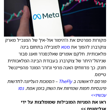
מקורות מפרטים את ה'הימור אול-אין' של המנכ״ל מארק
צוקרברג להפוך את
מטא
למובילה בתחום בינה
מלאכותית. חלקם אומרים שאלכסנדר וואנג סבור
שניהול־היתר של צוקרברג בעבודת הבינה המלאכותית
חונק. כך מדווחים האנה מרפי וג'ורג' המונד מהפייננשל
טיימס.
פורסם לראשונה ב
TheFly
– הסמכות העליונה לחדשות
פיננסיות חמות שמזיזות את השוק בזמן אמת.
נסו
עכשיו>>
ראו את המניות המובילות שמומלצות על ידי
אנליסטים >>