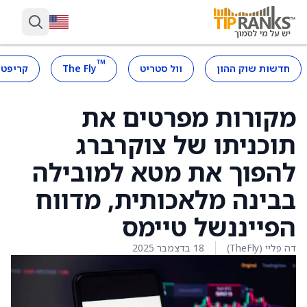
™
חדשות שוק ההון
וול סטריט
The Fly
קריפטו
מקורות מפרטים את
תוכניתו של צוקרברג
להפוך את מטא למובילה
בבינה מלאכותית, מדווח
הפייננשל טיימס
דה פליי (TheFly)
18 בדצמבר 2025