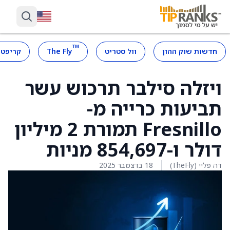
™
חדשות שוק ההון
וול סטריט
The Fly
קריפטו
ויזלה סילבר תרכוש עשר
תביעות כרייה מ-
Fresnillo תמורת 2 מיליון
דולר ו-854,697 מניות
דה פליי (TheFly)
18 בדצמבר 2025