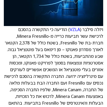
ויזלה סילבר (
VZLA
) הודיעה כי התקשרה בהסכם
לרכישת עשר תביעות כרייה מ-Minera Fresnillo,
חברת-בת של Fresnillo, בשטח כולל של 2,378 הקטאר
לאורך מסדרון פאנוקו – סן דימאס בעל פוטנציאל גבוה.
שבע מהתביעות, בשטח כולל של 1,734 הקטאר, הן
אסטרטגיות ונמצאות בסמוך לפרויקט פאנוקו, ומכסות
אזורים בעלי פוטנציאל או המשכים אפשריים לעורקים
עם מינרליזציה ידועה. החברה התקשרה בהסכם לרכישת
נכסים עם Fresnillo ועם החברה הבת בבעלות מלאה
של החברה, Minera Canam, שלפיו החברה הסכימה,
באמצעות Minera Canam, לרכוש את כל הזכויות,
הבעלות והאינטרסים של Fresnillo בתביעות. בהתאם