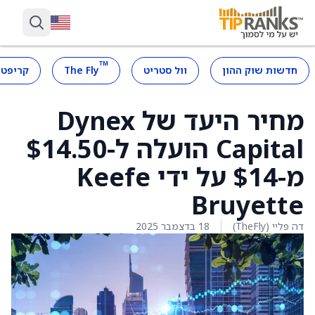
™
חדשות שוק ההון
וול סטריט
The Fly
קריפטו
מחיר היעד של Dynex
Capital הועלה ל-$14.50
מ-$14 על ידי Keefe
Bruyette
דה פליי (TheFly)
18 בדצמבר 2025