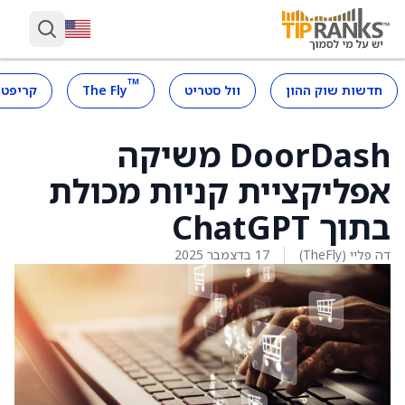
™
חדשות שוק ההון
וול סטריט
The Fly
קריפטו
DoorDash משיקה
אפליקציית קניות מכולת
בתוך ChatGPT
דה פליי (TheFly)
17 בדצמבר 2025