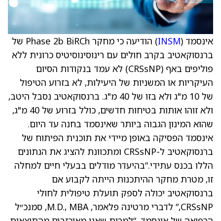
אינסמד (
INSM
) הודיעה כי מחקר Phase 2b BiRCh של
ברנסוקאטיב בקרב חולים עם רינוסינוסיטיס כרונית ללא
פוליפים באף (CRSsNP) לא עמד בנקודות הסיום
העיקריות או המשניות של היעילות, לא בזרוע הטיפול
של 10 מ"ג ולא בזו של 40 מ"ג. ברנסוקאטיב נסבל היטב,
ולא זוהו אותות בטיחות חדשים, כולל בזרוע של 40 מ"ג,
שהוא המינון הגבוה ביותר שאינסמד בחנה עד היום.
אינסמד הפסיקה באופן מיידי את תוכנית הפיתוח של
ברנסוקאטיב ל-CRSsNP ומתכוונת להציג את הנתונים
הללו בכנס עתידי.”בהיעדר מודלים בבעלי חיים למחלה
זו, מטרת מחקר ההיתכנות הייתה לקבוע אם
ברנסוקאטיב יכולה לספק תועלת טיפולית לחולי
CRSsNP,” לדברי מרטינה פלאמר, M.D., MBA, סמנכ״ל
הרפואה של אינסמד. “למרות שאנו מאוכזבים מהתוצאות,