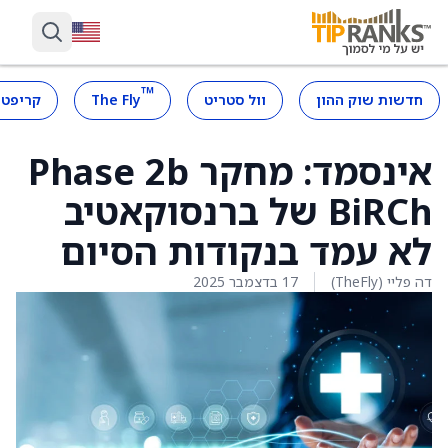
™
חדשות שוק ההון
וול סטריט
The Fly
קריפטו
אינסמד: מחקר Phase 2b
BiRCh של ברנסוקאטיב
לא עמד בנקודות הסיום
דה פליי (TheFly)
17 בדצמבר 2025