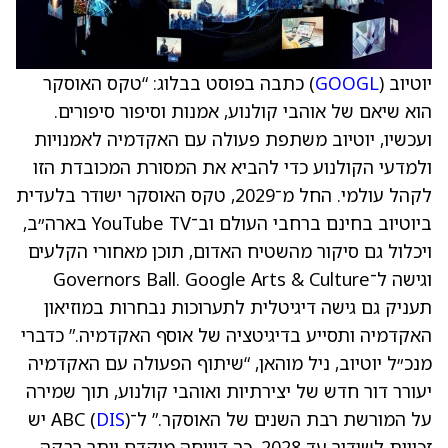
יוטיוב (
GOOGL
) כתבה בפוסט בבלוג: “טקס האוסקר
הוא שיאם של אוהבי קולנוע, אמנות וסיפור סיפורים.
ועכשיו, יוטיוב משתפת פעולה עם האקדמיה לאמנויות
ולמדעי הקולנוע כדי להביא את המסורת המכובדת הזו
לקהל עולמי. החל מ־2029, טקס האוסקר ישודר בלעדית
ביוטיוב בחינם ברחבי העולם וב־YouTube TV בארה״ב,
ויכלול גם סיקור מהשטיח האדום, תוכן מאחורי הקלעים
וגישה ל־Governors Ball. Google Arts & Culture
תעניק גם גישה דיגיטלית לתערוכות נבחרות במוזיאון
האקדמיה ותסייע בדיגיטציה של אוסף האקדמיה.” כדברי
מנכ״ל יוטיוב, ניל מוהאן, “שיתוף הפעולה עם האקדמיה
יעורר דור חדש של יצירתיות ואוהבי קולנוע, תוך שמירה
על המורשת רבת השנים של האוסקר.” ל־ABC (
DIS
) יש
זכויות לשידור עד 2028, כך דיווחה מוקדם יותר רבקה