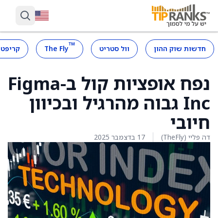
™
חדשות שוק ההון
וול סטריט
The Fly
קריפטו
נפח אופציות קול ב-Figma
Inc גבוה מהרגיל ובכיוון
חיובי
דה פליי (TheFly)
17 בדצמבר 2025