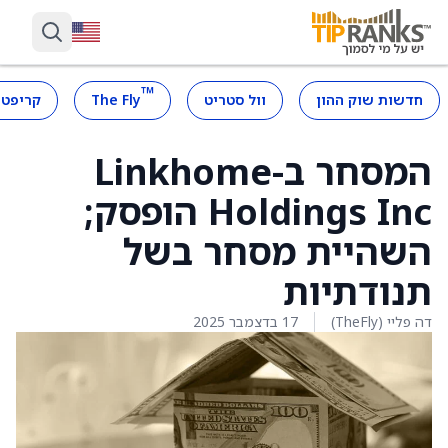
™
חדשות שוק ההון
וול סטריט
The Fly
קריפטו
המסחר ב-Linkhome
Holdings Inc הופסק;
השהיית מסחר בשל
תנודתיות
דה פליי (TheFly)
17 בדצמבר 2025