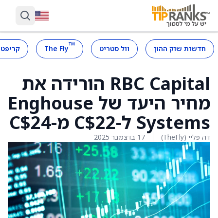
™
חדשות שוק ההון
וול סטריט
The Fly
קריפטו
RBC Capital הורידה את
מחיר היעד של Enghouse
Systems ל-C$22 מ-C$24
דה פליי (TheFly)
17 בדצמבר 2025