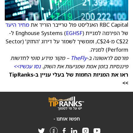
RBC Capital האנליסט פול טרייבר הוריד את
מחיר היעד
של הפירמה למניית Enghouse Systems (
EGHSF
) ל-
C$22 מ-C$24, וממשיך לשמור על דירוג 'החזק' (Sector
Perform) למניה.
פורסם לראשונה ב-
TheFly
– מקור מידע סופי לחדשות
פיננסיות בזמן אמת שמניעות את השוק.
נסו עכשיו>>
ראו את המניות החמות של בעלי עניין ב-TipRanks
>>
חפשו אותנו -