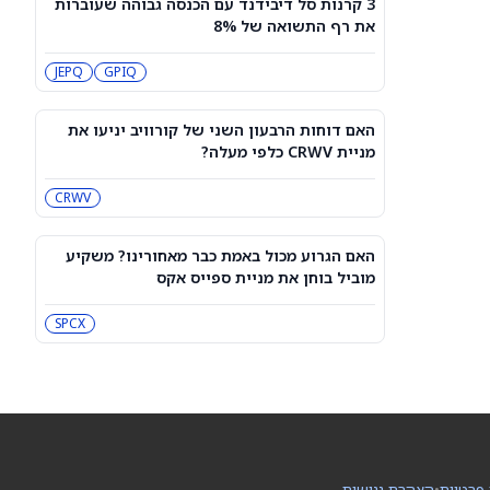
3 קרנות סל דיבידנד עם הכנסה גבוהה שעוברות
3 קרנות סל דיבידנד עם הכנסה גבוהה
את רף התשואה של 8%
שעוברות את רף התשואה של 8%
JEPQ
GPIQ
JEPQ
GPIQ
האם דוחות הרבעון השני של קורוויב
יניעו את מניית CRWV כלפי מעלה?
האם דוחות הרבעון השני של קורוויב יניעו את
CRWV
מניית CRWV כלפי מעלה?
CRWV
האם הגרוע מכול באמת כבר מאחורינו?
משקיע מוביל בוחן את מניית ספייס אקס
SPCX
האם הגרוע מכול באמת כבר מאחורינו? משקיע
מוביל בוחן את מניית ספייס אקס
מיקרון או SK hynix: מניית שבבי AI אחת
היא מציאה, והשנייה יקרה מדי
SPCX
SKHY
MU
"משחקת באש": משקיע מזהיר לגבי
מניית אנבידיה
NVDA
 פרטיות
•
הצהרת נגישות