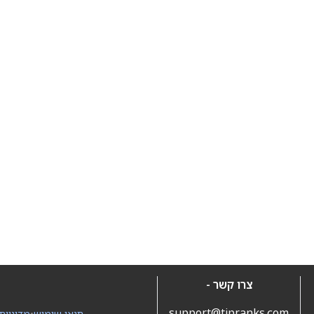
צרו קשר -
support@tipranks.com
תנאי שימוש
•
מדיניות