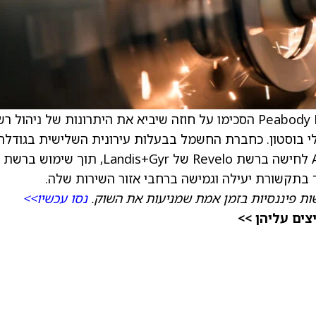
) ו-Peabody Municipal Light Plant הסכימו על חוזה שיביא את היתרונות של ניהול 
27,00 לקוחות החשמל של PMLP בשולי בוסטון. כחברת החשמל בבעלות עירונית השלישית בגודלה
במסצ'וסטס, PMLP מתקינה את טכנולוגיית AMI לחישה ברשת Revelo של Landis+Gyr, תוך שימוש ברשת
ת פיננסיות בזמן אמת שמניעות את השוק.
נסו עכשיו>>
ים עליהן >>