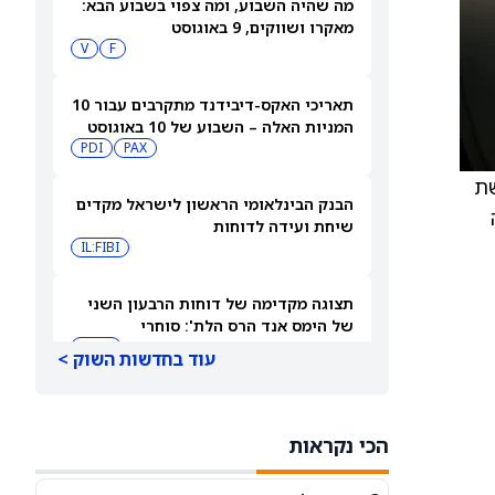
מה שהיה השבוע, ומה צפוי בשבוע הבא:
מאקרו ושווקים, 9 באוגוסט
V
F
תאריכי האקס-דיבידנד מתקרבים עבור 10
המניות האלה – השבוע של 10 באוגוסט
PDI
PAX
2026
רשת
הבנק הבינלאומי הראשון לישראל מקדים
שיחת ועידה לדוחות
IL:FIBI
תצוגה מקדימה של דוחות הרבעון השני
של הימס אנד הרס הלת': סוחרי
האופציות נערכים לתנועה של 14.5%
HIMS
עוד בחדשות השוק >
במניית HIMS
תחזית מחיר מניית Rocket Lab Usa —
מה וול סטריט מצפה לקראת הדוח ב-10
הכי נקראות
באוגוסט
RKLB