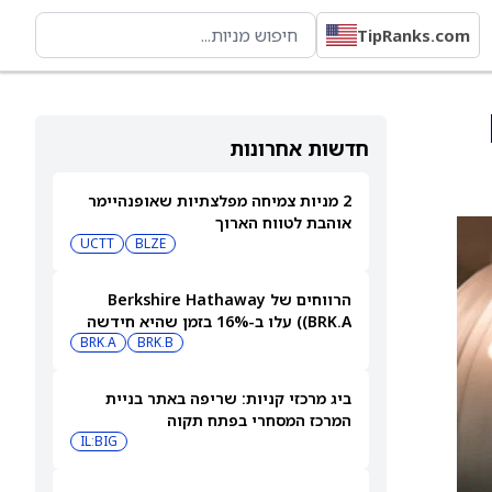
TipRanks.com
חדשות אחרונות
2 מניות צמיחה מפלצתיות שאופנהיימר
אוהבת לטווח הארוך
UCTT
BLZE
הרווחים של Berkshire Hathaway
(BRK.A) עלו ב-16% בזמן שהיא חידשה
BRK.B
רכישות עצמיות בהיקף של 4.5 מיליארד
BRK.A
דולר
ביג מרכזי קניות: שריפה באתר בניית
המרכז המסחרי בפתח תקוה
IL:BIG