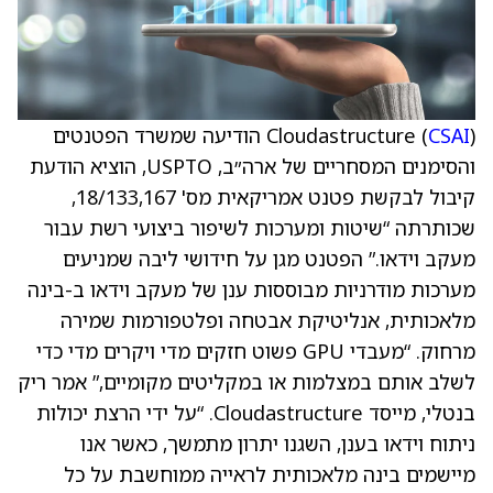
CSAI
Cloudastructure (
) הודיעה שמשרד הפטנטים
והסימנים המסחריים של ארה״ב, USPTO, הוציא הודעת
קיבול לבקשת פטנט אמריקאית מס' 18/133,167,
שכותרתה “שיטות ומערכות לשיפור ביצועי רשת עבור
מעקב וידאו.” הפטנט מגן על חידושי ליבה שמניעים
מערכות מודרניות מבוססות ענן של מעקב וידאו ב-בינה
מלאכותית, אנליטיקת אבטחה ופלטפורמות שמירה
מרחוק. “מעבדי GPU פשוט חזקים מדי ויקרים מדי כדי
לשלב אותם במצלמות או במקליטים מקומיים,” אמר ריק
בנטלי, מייסד Cloudastructure. “על ידי הרצת יכולות
ניתוח וידאו בענן, השגנו יתרון מתמשך, כאשר אנו
מיישמים בינה מלאכותית לראייה ממוחשבת על כל