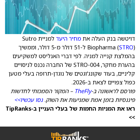
דויטשה בנק העלה את
מחיר היעד
למניית Sutro
STRO
Biopharma (
) ל-51 דולר מ-5 דולר, וממשיך
בהמלצת קנייה למניה. לפי דברי האנליסט למשקיעים
בהערת מחקר, STRO-004 של החברה נכנס לניסויים
קליניים, בעוד שקונג'וגטים של נוגדן-תרופה בעלי מטען
כפול צפויים לצאת ב-2026.
פורסם לראשונה ב-
TheFly
– המקור הסמכותי לחדשות
פיננסיות בזמן אמת שמניעות את השוק.
נסו עכשיו>>
ראו את המניות החמות של בעלי העניין ב-TipRanks
>>