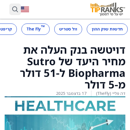
™
חדשות שוק ההון
וול סטריט
The Fly
קריפטו
דויטשה בנק העלה את
מחיר היעד של Sutro
Biopharma ל-51 דולר
מ-5 דולר
דה פליי (TheFly)
17 בדצמבר 2025