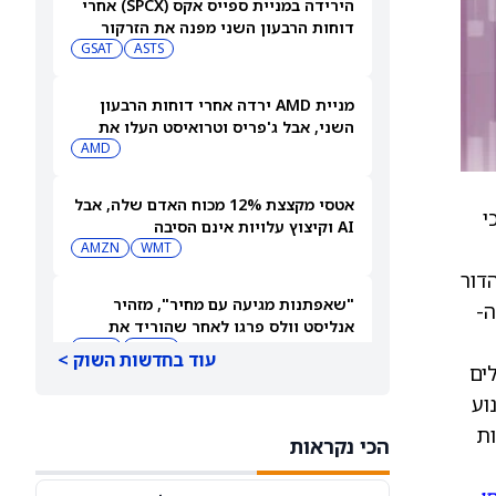
הירידה במניית ספייס אקס (SPCX) אחרי
דוחות הרבעון השני מפנה את הזרקור
ASTS
לקרנות סל חלל עם חשיפה גבוהה
GSAT
מניית AMD ירדה אחרי דוחות הרבעון
השני, אבל ג'פריס וטרואיסט העלו את
מחירי היעד. הנה הסיבה
AMD
אטסי מקצצת 12% מכוח האדם שלה, אבל
י
AI וקיצוץ עלויות אינם הסיבה
AMZN
WMT
יצור מהדור
"שאפתנות מגיעה עם מחיר", מזהיר
ה-
אנליסט וולס פרגו לאחר שהוריד את
NVDA
מחיר היעד למניית אנבידיה (אנבידיה)
SPCX
עוד בחדשות השוק >
ג siRNA עבור מטופלים
Alnyla ומשמש כמנוע
דוח הרווחים של ווסטרן דיגיטל: מניית
ווסטרן דיגיטל יורדת ב-10% למרות
ות
הכי נקראות
תוצאות כספיות חזקות
WDC