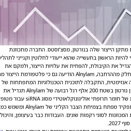
 מתקן הייצור שלה בנורטון, מסצ'וסטס. החברה מתכוונת
 שצפוי להיות הראשון בתעשייה שהוא ייעודי לחלוטין וקנייני לתהליכ
. ההשקעה צפויה להגדיל את הקיבולת, להפחית את עלויות הייצור, ולמקם את
Alnylam כך שתוכל לתמוך בהשקות עתידיות. כחלק מההרחבה, Alnylam הודיעה גם כי פלטפורמת הי
 siRELIS לתהליכי קשירה אנזימטית, התקבלה לתוכנית הטכנולוגיות המתפתחות של 
FDA. ההרחבה בהיקף 250 מיליון דולר של מתקן נורטון בשטח 200 אלף רגל רבועה של Alnylam תגדיל את
היכולות לייצר מקומית אספקה קלינית ומסחרית של חומר תרופתי אוליגונוקלאוטידי מסו
ברחבי העולם. המתקן, שנפתח ב-2021, מילא תפקיד מפתח בצמיחת הצבר הקליני של m
מכוונות לסוגי רקמות שונים. העבודות כבר בעיצומן, והיכול
202.