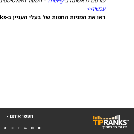
פורסם לראשונה ב-
TheFly
– המקור האולטימטיבי
עכשיו>>
ראו את המניות החמות של בעלי העניין ב-TipRanks >>
חפשו אותנו -