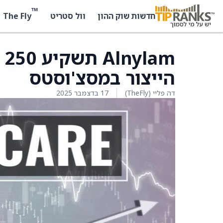
™
The Fly
חדשות שוק ההון
וול סטריט
m
הייצור במסצ'וסטס
דה פליי (TheFly)
17 בדצמבר 2025