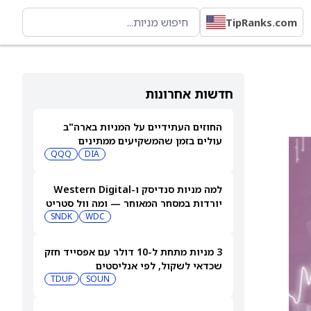
TipRanks.com
חדשות אחרונות
החוזים העתידיים על המניות בארה"ב
עולים בזמן שהמשקיעים ממתינים
לדוחות נוספים
DIA
QQQ
למה מניות סנדיסק ו-Western Digital
יורדות במסחר המאוחר — ומה וול סטריט
צופה בהמשך
WDC
SNDK
3 מניות מתחת ל-10 דולר עם אפסייד חזק
שכדאי לשקול, לפי אנליסטים
TDUP
SOUN