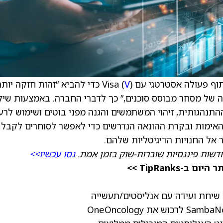
V
) כדי להביא “זהות חזקה יותר
 של מסחר מבוסס סוכנים,” כך לדברי החברה. באמצעות שיל
Truste של Visa עם הבינה ההתנהגותית, זיהוי המשתמשים והגנה מפני בוטים ושימוש לר
הזהות, האימות ובקרת ההונאה הנדרשים כדי לאפשר לסוחרים לקבל
 אל החנויות הדיגיטליות שלהם.
דשות פיננסיות שוברות-שוק בזמן אמת.
נסו עכשיו>>
TipRanks >>