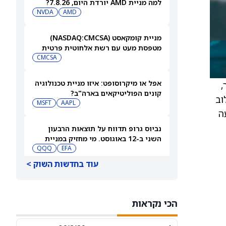
למה מניית AMD יורדת היום, 7.8.26?
NVDA
AMD
מניית קומקאסט (NASDAQ:CMCSA)
מטפסת מעט עם רשת אלחוטית פרטית
CMCSA
אפל או מיקרוסופט: איזו מניית טכנולוגיה
,
קונים הפוליטיקאים בארה"ב?
וב
MSFT
AAPL
עה
נביוס גרופ תדווח על תוצאות הרבעון
השני ב-12 באוגוסט. מי מחזיק במניית
QQQ
EFA
[NBIS]?
עוד בחדשות השוק >
למה מניות מיקרון טכנולוג'י ו-SanDisk
ירדו היום — ומה וול סטריט מצפה
שיקרה בהמשך
MU
SNDK
הכי נקראות
ארצ'ר אבייישן תדווח על תוצאות הרבעון