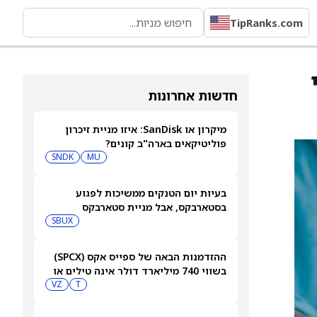
TipRanks.com
חדשות אחרונות
מיקרון או SanDisk: איזו מניית זיכרון
פוליטיקאים בארה"ב קונים?
SNDK
MU
בעיות יום הטנקים ממשיכות לפגוע
בסטארבקס, אבל מניית סטארבקס
(NASDAQ:SBUX) עולה בכל זאת
SBUX
ההזדמנות הבאה של ספייס אקס (SPCX)
בשווי 740 מיליארד דולר אינה טילים או
בינה מלאכותית
T
VZ