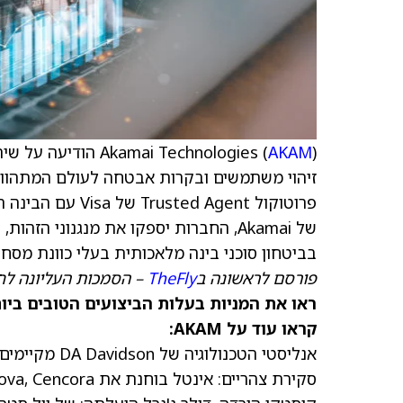
) הודיעה על שיתוף פעולה אסטרטגי עם Visa (
AKAM
Akamai Technologies (
זיהוי משתמשים ובקרות אבטחה לעולם המתהווה
פרוטוקול d Agent
של Akamai, החברות יספקו את מנגנוני 
בביטחון סוכני
בינה מלאכותית
בעלי כוונת מסחר
פורסם לראשונה ב
TheFly
– הסמכות העליונה לח
ראו את המניות בעלות הביצועים הטובים ביותר היום ב-
קראו עוד על AKAM:
אנליסטי הטכנולוגיה של DA Davidson מקיימים שיחת ועידה עם אנליסטים/תעשייה
סקירת צהריים: אינטל בוחנת את SambaNova, Cencora לרכוש את OneOncology