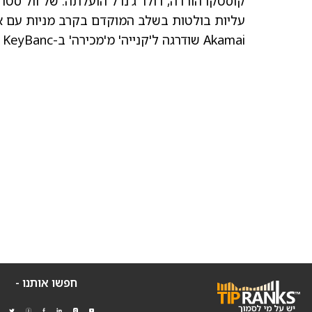
קוסטקו הורדה, דולר ג'נרל הועלתה: של וול סטר
עליות בולטות בשלב המוקדם בקרב מניות עם אופציות נ
Akamai שודרגה ל'קנייה' מ'מכירה' ב-KeyBanc
חפשו אותנו -