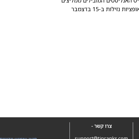
יט
האנליסטים המובילים ממליצים
זילות ב-15 בדצמבר
צרו קשר -
support@tipranks.com
תנאי שימוש
•
מדיניות