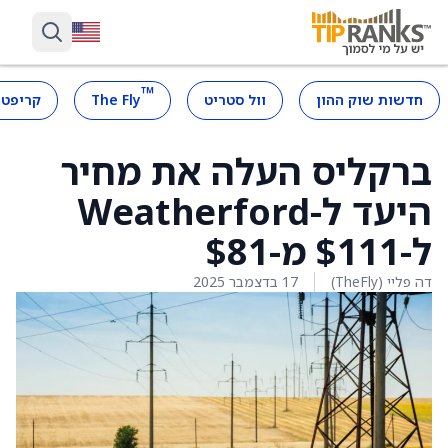
™
חדשות שוק ההון
וול סטריט
The Fly
קריפטו
ברקליס העלה את מחיר
היעד ל-Weatherford
ל-$111 מ-$81
דה פליי (TheFly)
17 בדצמבר 2025