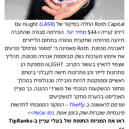
Roth Capital החלה בסיקור של nLight (
LASR
) עם
דירוג קנייה ו-$44
מחיר יעד
. הפירמה סבורה שהחברה
תיהנה מהיותה שחקנית טהורה בתחום הלייזרים
לאנרגיה מכוונת. Roth מאמינה כי “מספר גורמים” מניעים
את אימוץ מערכות נשק מבוססות אנרגיה מכוונת, תהליך
שצפוי להאיץ בעשור הקרוב. nLIGHT מספקת הן
פתרונות לייזר והן פתרונות חישה לקבלני ביטחון
ראשיים וממוקמת להיות מובילה טכנולוגית במהלך
מחזור ההשקעות הנוכחי של משרדי ההגנה, כך מציין
האנליסט בהערת מחקר למשקיעים.
פורסם לראשונה ב
TheFly
– המקור הסמכותי לחדשות
פיננסיות שוברות-שוק בזמן אמת.
נסו עכשיו>>
ראו את המניות החמות של בעלי עניין ב-TipRanks
>>