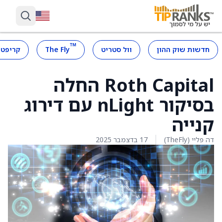
™
חדשות שוק ההון
וול סטריט
The Fly
קריפטו
Roth Capital החלה
בסיקור nLight עם דירוג
קנייה
דה פליי (TheFly)
17 בדצמבר 2025