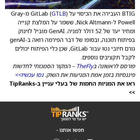
BTIG העבירה את הכיסוי על GitLab (
GTLB
) מ-Gray
Powell ל-Nick Altmann, ששמר על המלצת קנייה
ומחיר יעד של 52 דולר למניה. GenAI מוביל לזינוק
בפיתוח תוכנה, ובסופו של דבר הפירמה רואה ב-genAI
גורם חיובי נטו עבור GitLab, שכן כלי הפיתוח יכולים
לקבל תקציבים נוספים.
פורסם לראשונה ב
TheFly
– המקור הסמכותי לחדשות
פיננסיות בזמן אמת המניעות את השוק.
נסו עכשיו>>
ראו את המניות החמות של בעלי עניין ב-TipRanks
>>
חפשו אותנו -