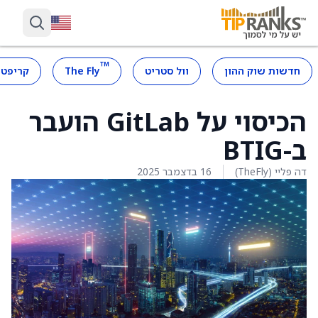
™
חדשות שוק ההון
וול סטריט
The Fly
קריפטו
הכיסוי על GitLab הועבר
ב-BTIG
דה פליי (TheFly)
16 בדצמבר 2025