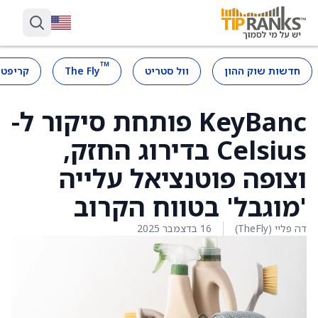
™
חדשות שוק ההון
וול סטריט
The Fly
קריפטו
KeyBanc פותחת סיקור ל-
Celsius בדירוג החזק,
וצופה פוטנציאל עלייה
'מוגבל' בטווח הקרוב
דה פליי (TheFly)
16 בדצמבר 2025