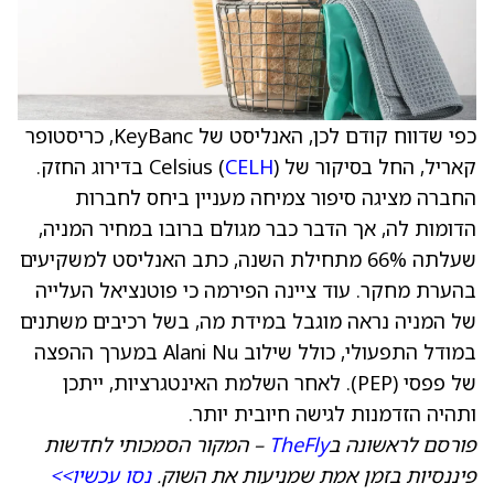
כפי שדווח קודם לכן, האנליסט של KeyBanc, כריסטופר
קאריל, החל בסיקור של Celsius (
CELH
) בדירוג החזק.
החברה מציגה סיפור צמיחה מעניין ביחס לחברות
הדומות לה, אך הדבר כבר מגולם ברובו במחיר המניה,
שעלתה 66% מתחילת השנה, כתב האנליסט למשקיעים
בהערת מחקר. עוד ציינה הפירמה כי פוטנציאל העלייה
של המניה נראה מוגבל במידת מה, בשל רכיבים משתנים
במודל התפעולי, כולל שילוב Alani Nu במערך ההפצה
של פפסי (PEP). לאחר השלמת האינטגרציות, ייתכן
ותהיה הזדמנות לגישה חיובית יותר.
פורסם לראשונה ב
TheFly
– המקור הסמכותי לחדשות
פיננסיות בזמן אמת שמניעות את השוק.
נסו עכשיו>>