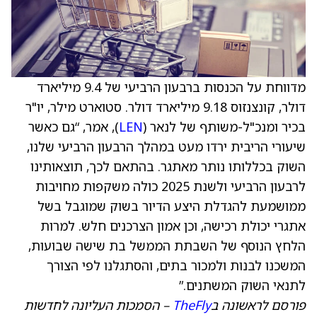
מדווחת על הכנסות ברבעון הרביעי של 9.4 מיליארד
דולר, קונצנזוס 9.18 מיליארד דולר. סטוארט מילר, יו"ר
בכיר ומנכ"ל-משותף של לנאר (
LEN
), אמר, “גם כאשר
שיעורי הריבית ירדו מעט במהלך הרבעון הרביעי שלנו,
השוק בכללותו נותר מאתגר. בהתאם לכך, תוצאותינו
לרבעון הרביעי ולשנת 2025 כולה משקפות מחויבות
ממושמעת להגדלת היצע הדיור בשוק שמוגבל בשל
אתגרי יכולת רכישה, וכן אמון הצרכנים חלש. למרות
הלחץ הנוסף של השבתת הממשל בת שישה שבועות,
המשכנו לבנות ולמכור בתים, והסתגלנו לפי הצורך
לתנאי השוק המשתנים.”
פורסם לראשונה ב
TheFly
– הסמכות העליונה לחדשות