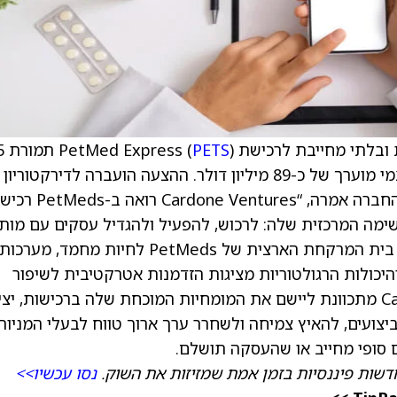
PETS
) 
דולר למניה במזומן. ההצעה משקפת שווי הון עצמי מוערך של כ-89 מיליון דולר. ההצעה הועברה לדירקטו
PetMed Express ואינה תלויה בקבלת מימון. החברה אמרה, “Cardone Ventures ר
ה המרכזית שלה: לרכוש, להפעיל ולהגדיל עסקים עם מותג
חזקים ופוטנציאל צמיחה משמעותי. פלטפורמת בית המרקחת הארצית של PetMeds לחיות מחמד, מערכות
יכולות הרגולטוריות מציגות הזדמנות אטרקטיבית לשיפור
תפעולי תחת בעלות פרטית. Cardone Ventures מתכוונת ליישם את המומחיות המוכחת שלה ברכישות, 
יצועים, להאיץ צמיחה ולשחרר ערך ארוך טווח לבעלי המניות.
ם סופי מחייב או שהעסקה תושלם.
דשות פיננסיות בזמן אמת שמזיזות את השוק.
נסו עכשיו>>