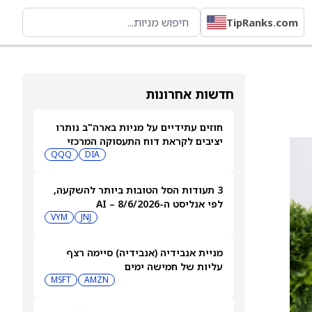
TipRanks.com
חדשות אחרונות
חוזים עתידיים על מניות בארה"ב נותרו
יציבים לקראת דוח התעסוקה המרכזי
QQQ
DIA
3 תעודות הסל הטובות ביותר להשקעה,
לפי אנליסט ה-AI – 8/6/2026
VYM
JNJ
מניית אנבידיה (אנבידיה) סיימה רצף
עליות של חמישה ימים
MSFT
AMZN