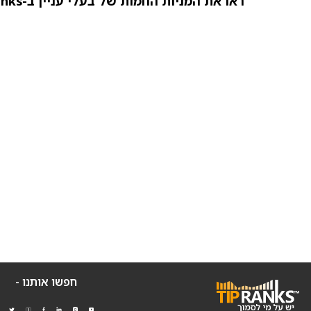
ראו את המניות החמות של בעלי עניין ב-TipRanks >>
חפשו אותנו -