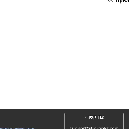
צרו קשר -
support@tipranks.com
תנאי שימוש
•
מדיניות