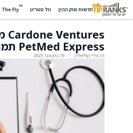
™
The Fly
חדשות שוק ההון
וול סטריט
res
PetMed Express תמורת 4.25 דולר למניה
דה פליי (TheFly)
16 בדצמבר 2025